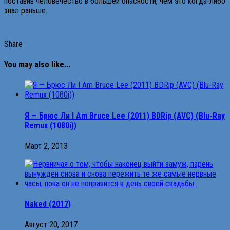
поставив человечество в большей опасности, чем это когда-либо
знал раньше.
Share
You may also like...
Я — Брюс Ли I Am Bruce Lee (2011) BDRip (AVC) (Blu-Ray
Remux (1080i))
Март 2, 2013
Naked (2017)
Август 20, 2017