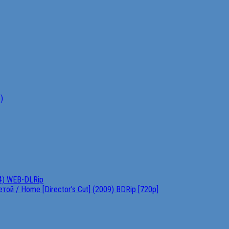
)
4) WEB-DLRip
ой / Home [Director’s Cut] (2009) BDRip [720p]