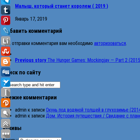
Малыш, который станет королем ( 2019 )
Январь 17, 2019
Добавить комментарий
Для отправки комментария вам необходимо
авторизоваться
.
Previous story
The Hunger Games: Mockingjay — Part 2 (2015
Поиск по сайту
Свежие комментарии
admin
к записи
Окунь под водяной толщей в глухозимье (201
admin
к записи
Дом. История путешествия / Свидание с планет
Архивы