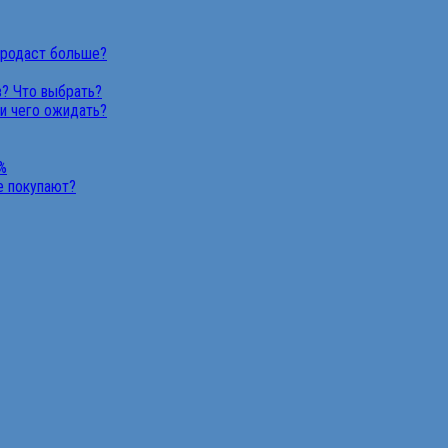
продаст больше?
в? Что выбрать?
 и чего ожидать?
%
не покупают?