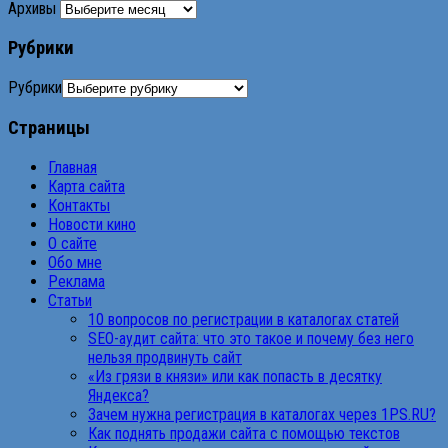
Архивы
Рубрики
Рубрики
Страницы
Главная
Карта сайта
Контакты
Новости кино
О сайте
Обо мне
Реклама
Статьи
10 вопросов по регистрации в каталогах статей
SEO-аудит сайта: что это такое и почему без него
нельзя продвинуть сайт
«Из грязи в князи» или как попасть в десятку
Яндекса?
Зачем нужна регистрация в каталогах через 1PS.RU?
Как поднять продажи сайта с помощью текстов