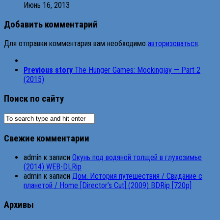
Июнь 16, 2013
Добавить комментарий
Для отправки комментария вам необходимо
авторизоваться
.
Previous story
The Hunger Games: Mockingjay — Part 2
(2015)
Поиск по сайту
Свежие комментарии
admin
к записи
Окунь под водяной толщей в глухозимье
(2014) WEB-DLRip
admin
к записи
Дом. История путешествия / Свидание с
планетой / Home [Director’s Cut] (2009) BDRip [720p]
Архивы