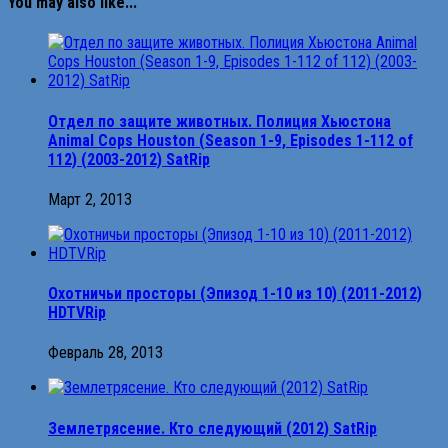
You may also like...
Отдел по защите животных. Полиция Хьюстона
Animal Cops Houston (Season 1-9, Еpisodes 1-112 of
112) (2003-2012) SatRip
Март 2, 2013
Охотничьи просторы (Эпизод 1-10 из 10) (2011-2012)
HDTVRip
Февраль 28, 2013
Землетрясение. Кто следующий (2012) SatRip