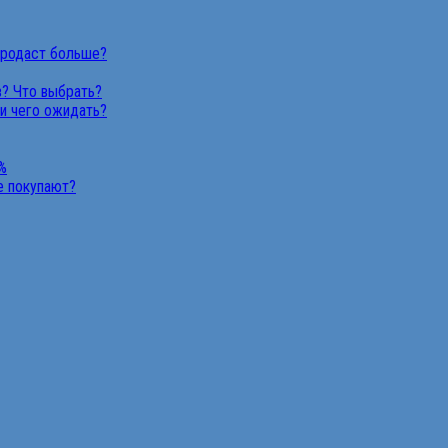
продаст больше?
в? Что выбрать?
 и чего ожидать?
%
не покупают?