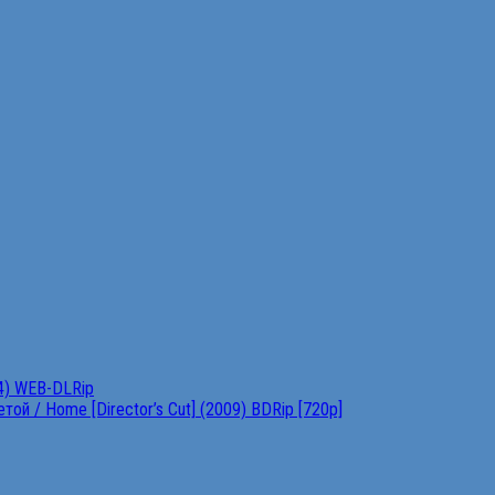
4) WEB-DLRip
ой / Home [Director’s Cut] (2009) BDRip [720p]