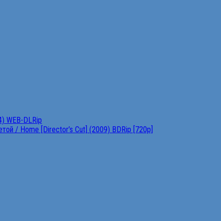
4) WEB-DLRip
ой / Home [Director’s Cut] (2009) BDRip [720p]