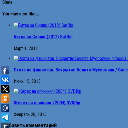
Share
You may also like...
Битва за Сирию (2012) SatRip
Март 1, 2013
Охота на фашистов. Вскрытие Бенито Муссолини / Caccia a
Июнь 15, 2013
Жерех на спиннинг (2004) DVDRip
Февраль 28, 2013
Добавить комментарий