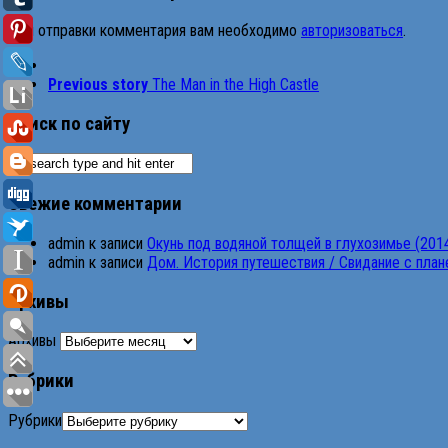
Для отправки комментария вам необходимо
авторизоваться
.
Previous story
The Man in the High Castle
Поиск по сайту
Свежие комментарии
admin
к записи
Окунь под водяной толщей в глухозимье (201
admin
к записи
Дом. История путешествия / Свидание с планет
Архивы
Архивы
Рубрики
Рубрики