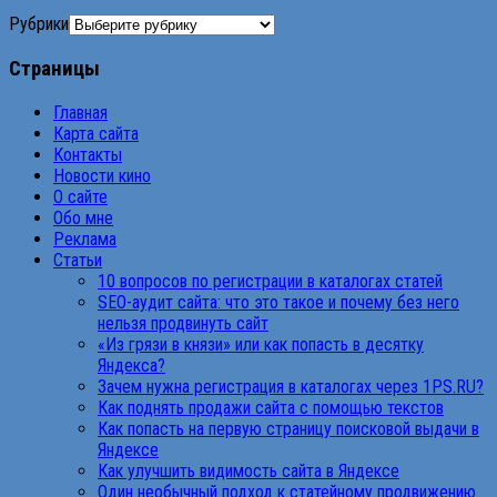
Рубрики
Страницы
Главная
Карта сайта
Контакты
Новости кино
О сайте
Обо мне
Реклама
Статьи
10 вопросов по регистрации в каталогах статей
SEO-аудит сайта: что это такое и почему без него
нельзя продвинуть сайт
«Из грязи в князи» или как попасть в десятку
Яндекса?
Зачем нужна регистрация в каталогах через 1PS.RU?
Как поднять продажи сайта с помощью текстов
Как попасть на первую страницу поисковой выдачи в
Яндексе
Как улучшить видимость сайта в Яндексе
Один необычный подход к статейному продвижению