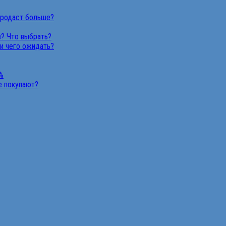
продаст больше?
в? Что выбрать?
 и чего ожидать?
%
не покупают?