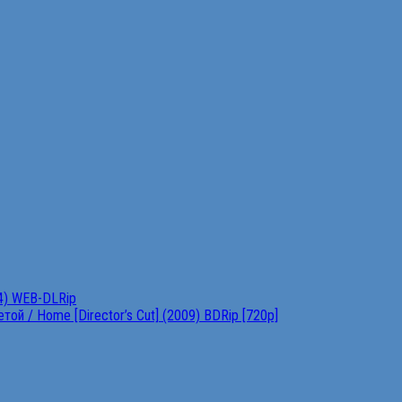
4) WEB-DLRip
ой / Home [Director’s Cut] (2009) BDRip [720p]