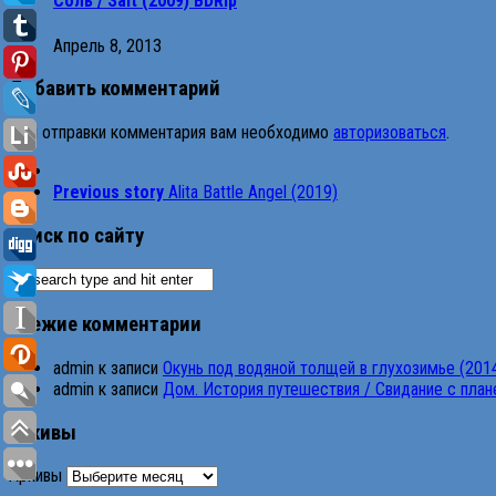
Соль / Salt (2009) BDRip
Апрель 8, 2013
Добавить комментарий
Для отправки комментария вам необходимо
авторизоваться
.
Previous story
Alita Battle Angel (2019)
Поиск по сайту
Свежие комментарии
admin
к записи
Окунь под водяной толщей в глухозимье (201
admin
к записи
Дом. История путешествия / Свидание с планет
Архивы
Архивы