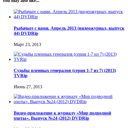
You may also like...
Рыбачьте с нами. Апрель 2013 (видеожурнал, выпуск
44) DVDRip
Март 23, 2013
Судьбы плeнных генералoв (cepия 1-7 из 7) (2013)
TVRip
Июнь 27, 2013
Видео-приложение к журналу «Мир подводной
охоты». Выпуск №24 (2012) DVDRip