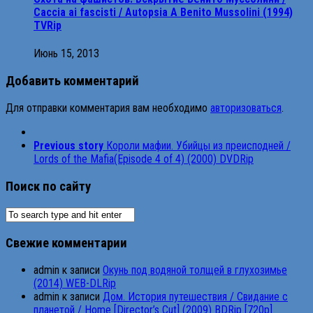
Caccia ai fascisti / Autopsia A Benito Mussolini (1994)
TVRip
Июнь 15, 2013
Добавить комментарий
Для отправки комментария вам необходимо
авторизоваться
.
Previous story
Короли мафии. Убийцы из преисподней /
Lords of the Mafia(Episode 4 of 4) (2000) DVDRip
Поиск по сайту
Свежие комментарии
admin
к записи
Окунь под водяной толщей в глухозимье
(2014) WEB-DLRip
admin
к записи
Дом. История путешествия / Свидание с
планетой / Home [Director’s Cut] (2009) BDRip [720p]