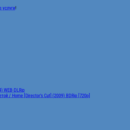
е услуги
!
4) WEB-DLRip
ой / Home [Director’s Cut] (2009) BDRip [720p]