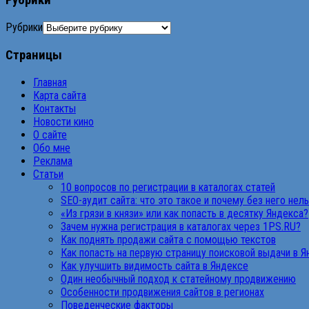
Рубрики
Рубрики
Страницы
Главная
Карта сайта
Контакты
Новости кино
О сайте
Обо мне
Реклама
Статьи
10 вопросов по регистрации в каталогах статей
SEO-аудит сайта: что это такое и почему без него нел
«Из грязи в князи» или как попасть в десятку Яндекса?
Зачем нужна регистрация в каталогах через 1PS.RU?
Как поднять продажи сайта с помощью текстов
Как попасть на первую страницу поисковой выдачи в 
Как улучшить видимость сайта в Яндексе
Один необычный подход к статейному продвижению
Особенности продвижения сайтов в регионах
Поведенческие факторы