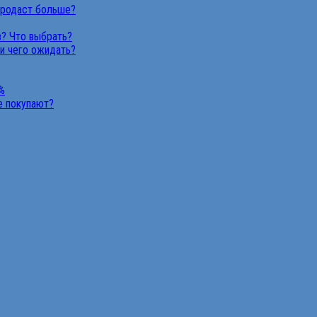
продаст больше?
в? Что выбрать?
 и чего ожидать?
%
не покупают?