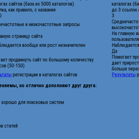
огах сайтов (база из 5000 каталогов).
каталогах (ба
ка, как правило, с названия
до 3 ссылок 
0
3
Среднечастот
ечастотные и низкочастотные запросы
высокочасто
На главную и
авную страницу сайта
пользователя
блюдается вообще или рост незначителен
Наблюдается
Да
Помогает про
ает продвинуть сайт по большому количеству
дает прирост
сов (50-150)
больше перех
ьтаты
регистрации в каталогах сайтов
Результаты
р
меняемы, но отлично дополняют друг друга:
ь хорошо для поисковых систем
в статей