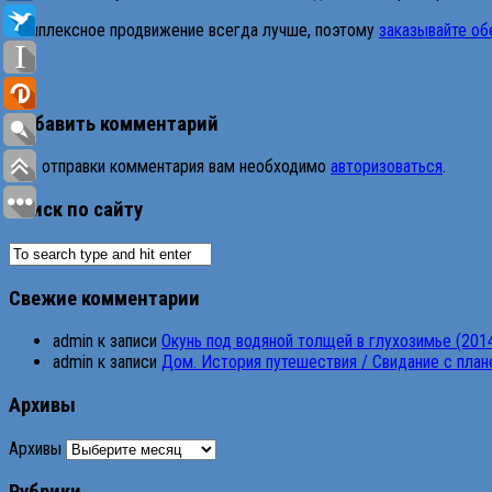
Комплексное продвижение всегда лучше, поэтому
заказывайте об
Добавить комментарий
Для отправки комментария вам необходимо
авторизоваться
.
Поиск по сайту
Свежие комментарии
admin
к записи
Окунь под водяной толщей в глухозимье (201
admin
к записи
Дом. История путешествия / Свидание с планет
Архивы
Архивы