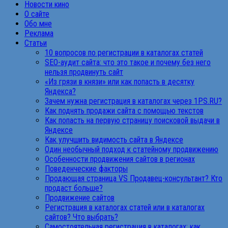
Новости кино
О сайте
Обо мне
Реклама
Статьи
10 вопросов по регистрации в каталогах статей
SEO-аудит сайта: что это такое и почему без него
нельзя продвинуть сайт
«Из грязи в князи» или как попасть в десятку
Яндекса?
Зачем нужна регистрация в каталогах через 1PS.RU?
Как поднять продажи сайта с помощью текстов
Как попасть на первую страницу поисковой выдачи в
Яндексе
Как улучшить видимость сайта в Яндексе
Один необычный подход к статейному продвижению
Особенности продвижения сайтов в регионах
Поведенческие факторы
Продающая страница VS Продавец-консультант? Кто
продаст больше?
Продвижение сайтов
Регистрация в каталогах статей или в каталогах
сайтов? Что выбрать?
Самостоятельная регистрация в каталогах: как