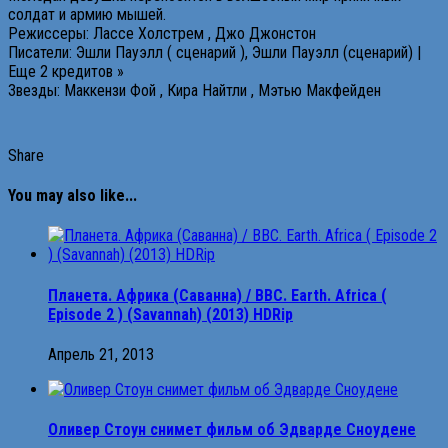
солдат и армию мышей.
Режиссеры: Лассе Холстрем , Джо Джонстон
Писатели: Эшли Пауэлл ( сценарий ), Эшли Пауэлл (сценарий) |
Еще 2 кредитов »
Звезды: Маккензи Фой , Кира Найтли , Мэтью Макфейден
Share
You may also like...
Планета. Африка (Cаванна) / BBC. Earth. Africa (
Episode 2 ) (Savannah) (2013) HDRip
Апрель 21, 2013
Оливер Стоун снимет фильм об Эдварде Сноудене