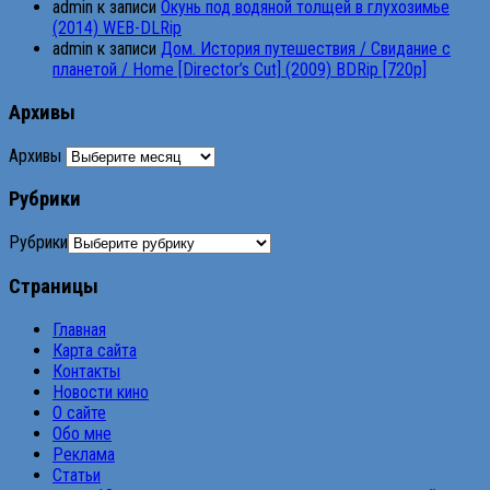
admin
к записи
Окунь под водяной толщей в глухозимье
(2014) WEB-DLRip
admin
к записи
Дом. История путешествия / Свидание с
планетой / Home [Director’s Cut] (2009) BDRip [720p]
Архивы
Архивы
Рубрики
Рубрики
Страницы
Главная
Карта сайта
Контакты
Новости кино
О сайте
Обо мне
Реклама
Статьи