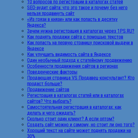
10 вопросов по регистрации в каталогах статей
SEO-аудит сайта: что это такое и почему без него
нельзя продвинуть сайт
«Из грязи в князи» или как попасть в десятку
Яндекса?
Зачем нужна регистрация в каталогах через 1PS.RU?
Как поднять продажи сайта с помощью текстов
Как попасть на первую страницу поисковой выдачи в
Яндексе
Как улучшить видимость сайта в Яндексе
Один необычный подход к статейному продвижению
Особенности продвижения сайтов в регионах
Поведенческие факторы
Продающая страница VS Продавец-консультант? Кто
продаст больше?
Продвижение сайтов
Регистрация в каталогах статей или в каталогах
сайтов? Что выбрать?
Самостоятельная регистрация в каталогах: как
делать и чего ожидать?
Сколько стоит один клиент? А если оптом?
Создать сайт можно и самому, но стоит ли оно того?
Хороший текст на сайте может поднять продажи на
30%