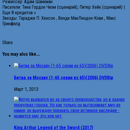
Режиссер: Адам Шанкман
Писатели: Тина Гордон Чизм (сценарий), Питер Хейк (сценарий) |
Еще 8 кредитов »
Звезды: Тараджи П. Хенсон , Венди МакЛендон-Кови , Макс
Гринфилд
Share
You may also like...
Битва за Москву (1-65 серии из 65)(2006) DVDRip
Март 1, 2013
King Arthur Legend of the Sword (2017)