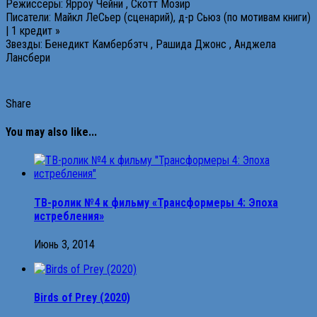
Режиссеры: Ярроу Чейни , Скотт Мозир
Писатели: Майкл ЛеСьер (сценарий), д-р Сьюз (по мотивам книги)
| 1 кредит »
Звезды: Бенедикт Камбербэтч , Рашида Джонс , Анджела
Лансбери
Share
You may also like...
ТВ-ролик №4 к фильму «Трансформеры 4: Эпоха
истребления»
Июнь 3, 2014
Birds of Prey (2020)