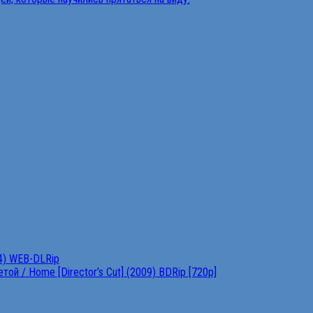
4) WEB-DLRip
ой / Home [Director’s Cut] (2009) BDRip [720p]