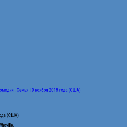
года (США)
oville.