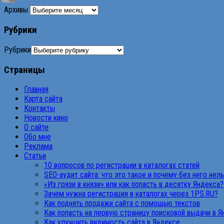
Архивы
Рубрики
Рубрики
Страницы
Главная
Карта сайта
Контакты
Новости кино
О сайте
Обо мне
Реклама
Статьи
10 вопросов по регистрации в каталогах статей
SEO-аудит сайта: что это такое и почему без него нел
«Из грязи в князи» или как попасть в десятку Яндекса?
Зачем нужна регистрация в каталогах через 1PS.RU?
Как поднять продажи сайта с помощью текстов
Как попасть на первую страницу поисковой выдачи в 
Как улучшить видимость сайта в Яндексе