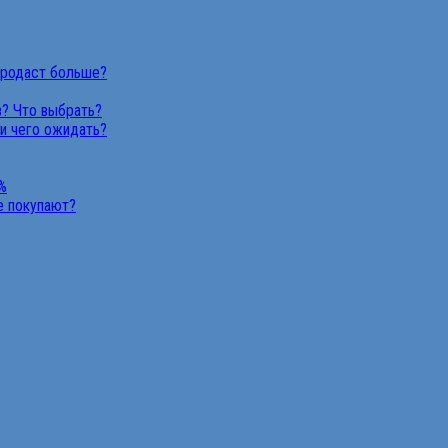
продаст больше?
в? Что выбрать?
 и чего ожидать?
%
не покупают?