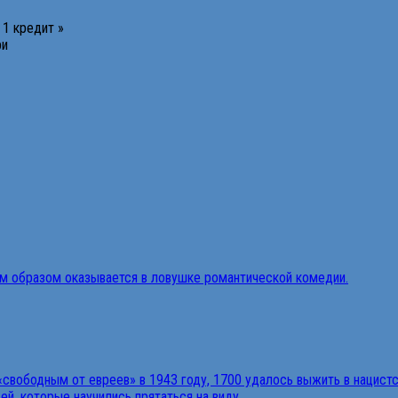
 1 кредит »
ри