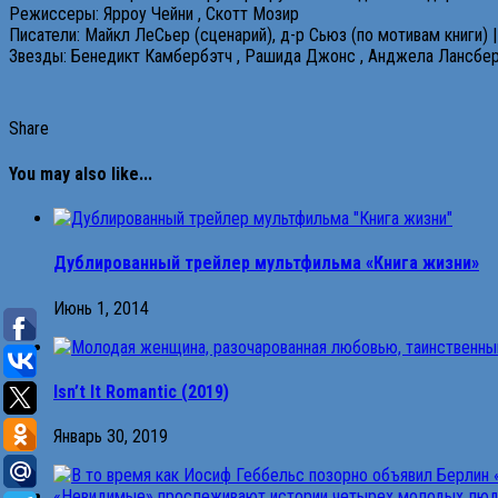
Режиссеры: Ярроу Чейни , Скотт Мозир
Писатели: Майкл ЛеСьер (сценарий), д-р Сьюз (по мотивам книги) |
Звезды: Бенедикт Камбербэтч , Рашида Джонс , Анджела Лансбе
Share
You may also like...
Дублированный трейлер мультфильма «Книга жизни»
Июнь 1, 2014
Isn’t It Romantic (2019)
Январь 30, 2019