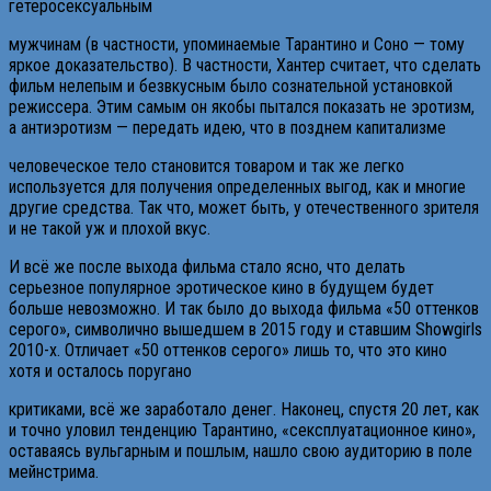
гетеросексуальным
мужчинам (в частности, упоминаемые Тарантино и Соно — тому
яркое доказательство). В частности, Хантер считает, что сделать
фильм нелепым и безвкусным было сознательной установкой
режиссера. Этим самым он якобы пытался показать не эротизм,
а антиэротизм — передать идею, что в позднем капитализме
человеческое тело становится товаром и так же легко
используется для получения определенных выгод, как и многие
другие средства. Так что, может быть, у отечественного зрителя
и не такой уж и плохой вкус.
И всё же после выхода фильма стало ясно, что делать
серьезное популярное эротическое кино в будущем будет
больше невозможно. И так было до выхода фильма «50 оттенков
серого», символично вышедшем в 2015 году и ставшим Showgirls
2010-х. Отличает «50 оттенков серого» лишь то, что это кино
хотя и осталось поругано
критиками, всё же заработало денег. Наконец, спустя 20 лет, как
и точно уловил тенденцию Тарантино, «сексплуатационное кино»,
оставаясь вульгарным и пошлым, нашло свою аудиторию в поле
мейнстрима.