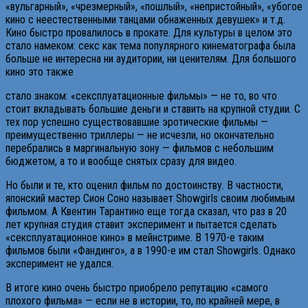
«вульгарный», «чрезмерный», «пошлый», «непристойный», «убогое
кино с неестественными танцами обнаженных девушек» и т.д.
Кино быстро провалилось в прокате. Для культуры в целом это
стало намеком: секс как тема популярного кинематографа была
больше не интересна ни аудитории, ни ценителям. Для большого
кино это также
стало знаком: «сексплуатационные фильмы» — не то, во что
стоит вкладывать большие деньги и ставить на крупной студии. С
тех пор успешно существовавшие эротические фильмы —
преимущественно триллеры — не исчезли, но окончательно
перебрались в маргинальную зону — фильмов с небольшим
бюджетом, а то и вообще снятых сразу для видео.
Но были и те, кто оценил фильм по достоинству. В частности,
японский мастер Сион Соно называет Showgirls своим любимым
фильмом. А Квентин Тарантино еще тогда сказал, что раз в 20
лет крупная студия ставит эксперимент и пытается сделать
«сексплуатационное кино» в мейнстриме. В 1970-е таким
фильмов были «Фандинго», а в 1990-е им стал Showgirls. Однако
эксперимент не удался.
В итоге кино очень быстро приобрело репутацию «самого
плохого фильма» — если не в истории, то, по крайней мере, в