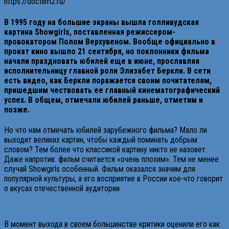
https://docfilm2.ru/
В 1995 году на большие экраны вышла голливудская
картина Showgirls, поставленная режиссером-
провокатором Полом Верхувеном. Вообще официально в
прокат кино вышло 21 сентября, но поклонники фильма
начали праздновать юбилей еще в июне, прославляя
исполнительницу главной роли Элизабет Беркли. В сети
есть видео, как Беркли поражается своим почитателям,
пришедшим чествовать ее главный кинематографический
успех. В общем, отмечали юбилей раньше, отметим и
позже.
Но что нам отмечать юбилей зарубежного фильма? Мало ли
выходит великих картин, чтобы каждый поминать добрым
словом? Тем более что классикой картину никто не назовет.
Даже напротив: фильм считается «очень плохим». Тем не менее
случай Showgirls особенный. Фильм оказался значим для
популярной культуры, а его восприятие в России кое-что говорит
о вкусах отечественной аудитории.
В момент выхода в своем большинстве критики оценили его как