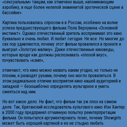
«сексуальным» танцам, как отмечено выше, напоминающим
аэробику, и еще более нелепой знаменитой эротической сцене в
бассейне».
Картина пользовалась спросом и в России, особенно на волне
успеха предшествующего фильма Пола Верхувена «Основной
инстинкт». Однако отечественный зритель воспринимал это кино
буквально и очень любил. И любит сегодня. Не все. Но многие до
сих пор удивляются, почему этот фильм провалился в прокате и
выиграл «Золотую малину». Даже отечественные киноведы,
которые вроде как должны распознавать «плохой вкус»,
почувствовать «кэмп»,
отмечают, что кино можно назвать каким угодно, но только не
плохим, и разводят руками, почему оно могло провалиться. В
этом радикальное отличие восприятия кино нашей аудиторией и
западной — безошибочно определять вульгарное и уметь
смеяться над ним.
Но вот какое дело. Не факт, что фильм так уж плох на самом
деле. Так, британский исследователь культового кино Иэн Хантер
в 2000 году предпринял отчаянную попытку реинтерпретации
фильма. Он попытался аргументировать тезис, почему Showgirls
может быть хорошей картиной и ее не стыдно любить