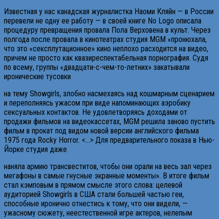
Известная у нас канадская журналистка Наоми Кляйн — в России
перевели не одну ее работу — в своей книге No Logo описала
процедуру превращения провала Пола Верховена в культ. Через
полгода после провала в кинотеатрах студия MGM «пронюхала,
что это «сексплутационное» кино неплохо расходится на видео,
причем не просто как квазиреспектабельная порнография. Судя
по всему, группы «двадцати-с-чем-то-летних» закатывали
иронические тусовки
на тему Showgirls, злобно насмехаясь над кошмарным сценарием
и переполняясь ужасом при виде напоминающих аэробику
сексуальных контактов. Не удовлетворяясь доходами от
продажи фильмов на видеокассетах, MGM решила заново пустить
фильм в прокат под видом новой версии английского фильма
1975 года Rocky Horror. <…> Для предварительного показа в Нью-
Йорке студия даже
наняла армию трансвеститов, чтобы они орали на весь зал через
мегафоны в самые гнусные экранные моменты». В итоге фильм
стал кэмповым в прямом смысле этого слова: целевой
аудиторией Showgirls в США стали большей частью геи,
способные иронично отнестись к тому, что они видели, —
ужасному сюжету, неестественной игре актеров, нелепым