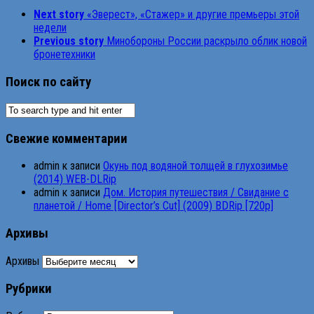
Next story
«Эверест», «Стажер» и другие премьеры этой
недели
Previous story
Минобороны России раскрыло облик новой
бронетехники
Поиск по сайту
Свежие комментарии
admin
к записи
Окунь под водяной толщей в глухозимье
(2014) WEB-DLRip
admin
к записи
Дом. История путешествия / Свидание с
планетой / Home [Director’s Cut] (2009) BDRip [720p]
Архивы
Архивы
Рубрики