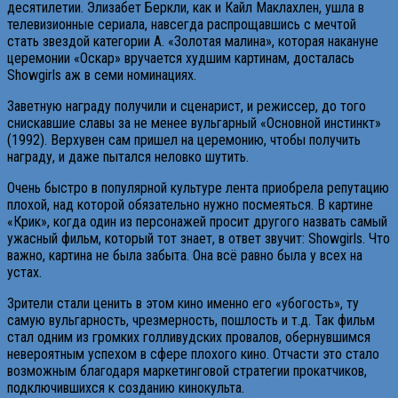
десятилетии. Элизабет Беркли, как и Кайл Маклахлен, ушла в
телевизионные сериала, навсегда распрощавшись с мечтой
стать звездой категории А. «Золотая малина», которая накануне
церемонии «Оскар» вручается худшим картинам, досталась
Showgirls аж в семи номинациях.
Заветную награду получили и сценарист, и режиссер, до того
снискавшие славы за не менее вульгарный «Основной инстинкт»
(1992). Верхувен сам пришел на церемонию, чтобы получить
награду, и даже пытался неловко шутить.
Очень быстро в популярной культуре лента приобрела репутацию
плохой, над которой обязательно нужно посмеяться. В картине
«Крик», когда один из персонажей просит другого назвать самый
ужасный фильм, который тот знает, в ответ звучит: Showgirls. Что
важно, картина не была забыта. Она всё равно была у всех на
устах.
Зрители стали ценить в этом кино именно его «убогость», ту
самую вульгарность, чрезмерность, пошлость и т.д. Так фильм
стал одним из громких голливудских провалов, обернувшимся
невероятным успехом в сфере плохого кино. Отчасти это стало
возможным благодаря маркетинговой стратегии прокатчиков,
подключившихся к созданию кинокульта.