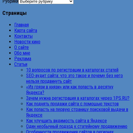
Рубрики
Страницы
Главная
Карта сайта
Контакты
Новости кино
О сайте
Обо мне
Реклама
Статьи
10 вопросов по регистрации в каталогах статей
SEO-аудит сайта: что это такое и почему без него
нельзя продвинуть сайт
«Из грязи в князи» или как попасть в десятку
Яндекса?
Зачем нужна регистрация в каталогах через 1PS.RU?
Как поднять продажи сайта с помощью текстов
Как попасть на первую страницу поисковой выдачи в
Яндексе
Как улучшить видимость сайта в Яндексе
Один необычный подход к статейному продвижению
Особенности продвижения сайтов в регионах