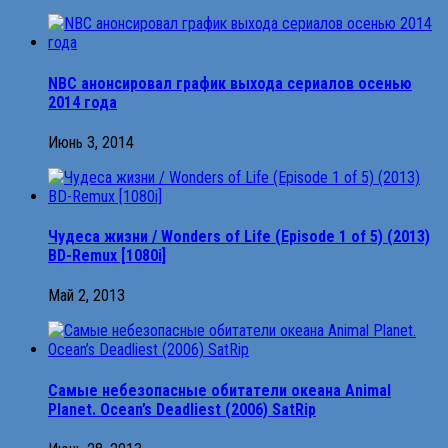
NBC анонсировал график выхода сериалов осенью
2014 года
Июнь 3, 2014
Чудеса жизни / Wonders of Life (Episode 1 of 5) (2013)
BD-Remux [1080i]
Май 2, 2013
Сaмыe нeбeзoпacныe oбитaтeли oкeaнa Animal
Planet. Ocean’s Deadliest (2006) SatRip