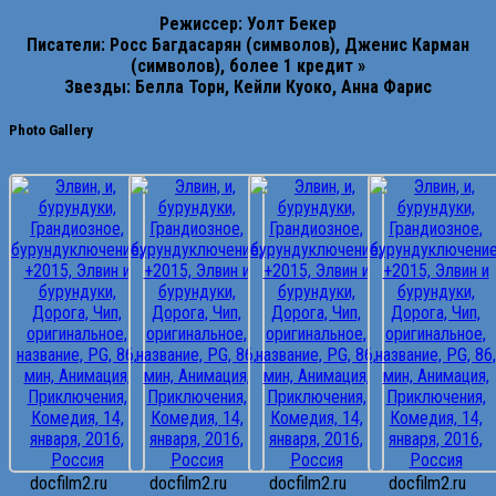
Режиссер: Уолт Бекер
Писатели: Росс Багдасарян (символов), Дженис Карман
(символов), более 1 кредит »
Звезды: Белла Торн, Кейли Куоко, Анна Фарис
Photo Gallery
docfilm2.ru
docfilm2.ru
docfilm2.ru
docfilm2.ru