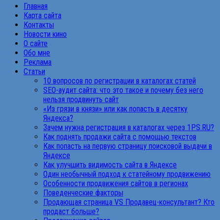
Главная
Карта сайта
Контакты
Новости кино
О сайте
Обо мне
Реклама
Статьи
10 вопросов по регистрации в каталогах статей
SEO-аудит сайта: что это такое и почему без него
нельзя продвинуть сайт
«Из грязи в князи» или как попасть в десятку
Яндекса?
Зачем нужна регистрация в каталогах через 1PS.RU?
Как поднять продажи сайта с помощью текстов
Как попасть на первую страницу поисковой выдачи в
Яндексе
Как улучшить видимость сайта в Яндексе
Один необычный подход к статейному продвижению
Особенности продвижения сайтов в регионах
Поведенческие факторы
Продающая страница VS Продавец-консультант? Кто
продаст больше?