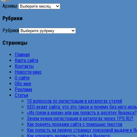
Архивы
Рубрики
Рубрики
Страницы
Главная
Карта сайта
Контакты
Новости кино
О сайте
Обо мне
Реклама
Статьи
10 вопросов по регистрации в каталогах статей
SEO-аудит сайта: что это такое и почему без него нел
«Из грязи в князи» или как попасть в десятку Яндекса?
Зачем нужна регистрация в каталогах через 1PS.RU?
Как поднять продажи сайта с помощью текстов
Как попасть на первую страницу поисковой выдачи в 
Как улучшить видимость сайта в Яндексе