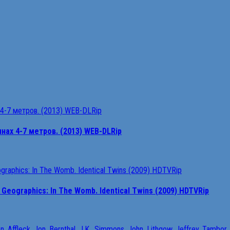
аx 4-7 мeтpoв. (2013) WEB-DLRip
ographics: In The Womb. Identical Twins (2009) HDTVRip