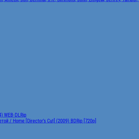
4) WEB-DLRip
ой / Home [Director’s Cut] (2009) BDRip [720p]