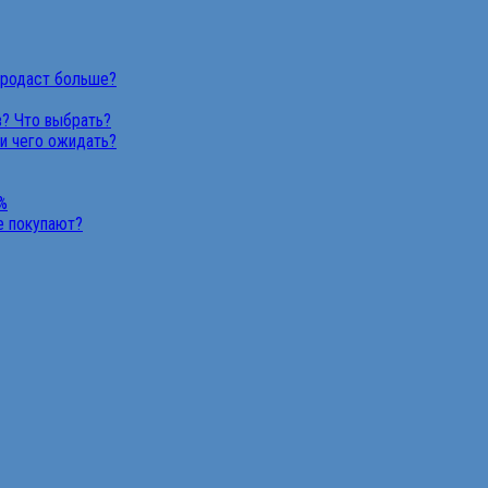
продаст больше?
в? Что выбрать?
 и чего ожидать?
%
не покупают?