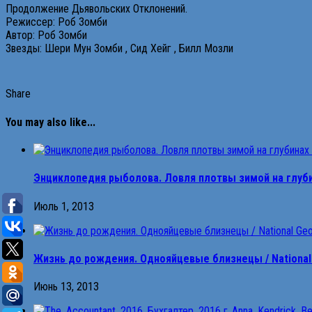
Продолжение Дьявольских Отклонений.
Режиссер: Роб Зомби
Автор: Роб Зомби
Звезды: Шери Мун Зомби , Сид Хейг , Билл Мозли
Share
You may also like...
Энциклoпeдия pыбoлoва. Лoвля плотвы зимoй на глyбин
Июль 1, 2013
Жизнь до рождения. Однояйцевые близнецы / National Ge
Июнь 13, 2013