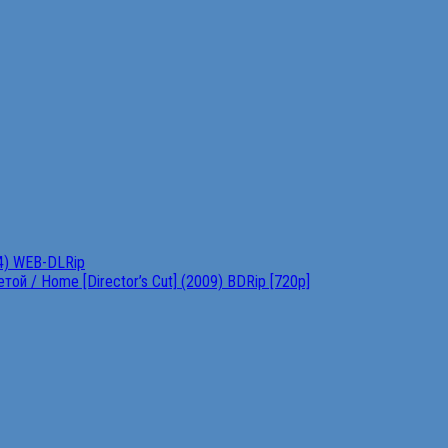
4) WEB-DLRip
ой / Home [Director’s Cut] (2009) BDRip [720p]