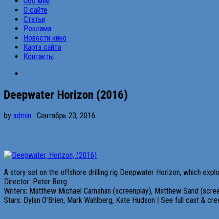
Обо мне
О сайте
Статьи
Реклама
Новости кино
Карта сайта
Контакты
Deepwater Horizon (2016)
by
admin
· Сентябрь 23, 2016
A story set on the offshore drilling rig Deepwater Horizon, which explod
Director: Peter Berg
Writers: Matthew Michael Carnahan (screenplay), Matthew Sand (scree
Stars: Dylan O’Brien, Mark Wahlberg, Kate Hudson | See full cast & cr