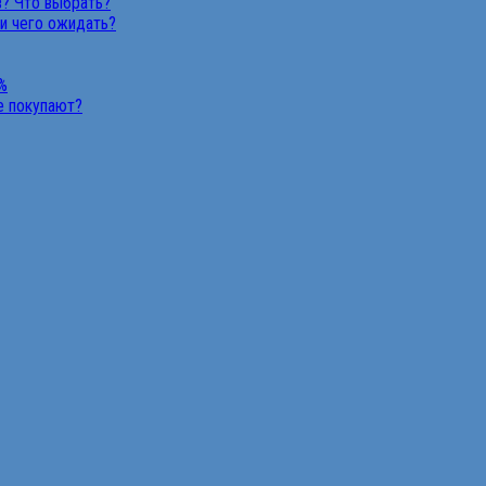
в? Что выбрать?
 и чего ожидать?
%
не покупают?