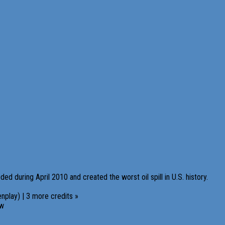
ed during April 2010 and created the worst oil spill in U.S. history.
nplay) | 3 more credits »
ew