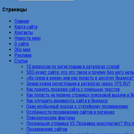
Страницы
Главная
Карта сайта
Контакты
Новости кино
О сайте
Обо мне
Реклама
Статьи
10 вопросов по регистрации в каталогах статей
SEO-аудит сайта: что это такое и почему без него нел
«Из грязи в князи» или как попасть в десятку Яндекса?
Зачем нужна регистрация в каталогах через 1PS.RU?
Как поднять продажи сайта с помощью текстов
Как попасть на первую страницу поисковой выдачи в 
Как улучшить видимость сайта в Яндексе
Один необычный подход к статейному продвижению
Особенности продвижения сайтов в регионах
Поведенческие факторы
Продающая страница VS Продавец-консультант? Кто 
Продвижение сайтов