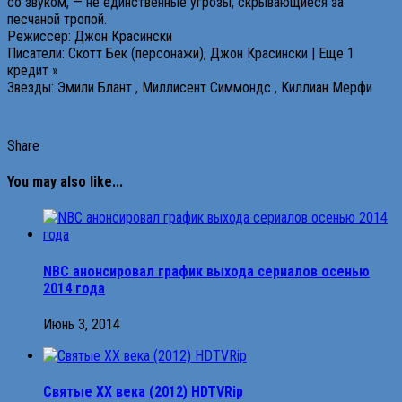
со звуком, — не единственные угрозы, скрывающиеся за
песчаной тропой.
Режиссер: Джон Красински
Писатели: Скотт Бек (персонажи), Джон Красински | Еще 1
кредит »
Звезды: Эмили Блант , Миллисент Симмондс , Киллиан Мерфи
Share
You may also like...
NBC анонсировал график выхода сериалов осенью
2014 года
Июнь 3, 2014
Святые XX века (2012) HDTVRip