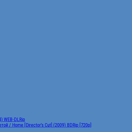
4) WEB-DLRip
ой / Home [Director’s Cut] (2009) BDRip [720p]