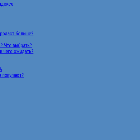
Яндексе
продаст больше?
в? Что выбрать?
 и чего ожидать?
%
не покупают?