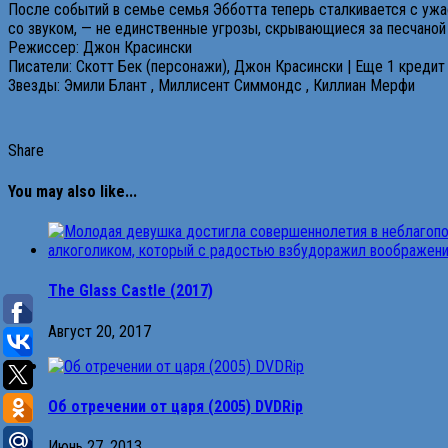
После событий в семье семья Эбботта теперь сталкивается с ужа
со звуком, — не единственные угрозы, скрывающиеся за песчаной
Режиссер: Джон Красински
Писатели: Скотт Бек (персонажи), Джон Красински | Еще 1 кредит
Звезды: Эмили Блант , Миллисент Симмондс , Киллиан Мерфи
Share
You may also like...
The Glass Castle (2017)
Август 20, 2017
Об отречении от царя (2005) DVDRip
Июнь 27, 2013