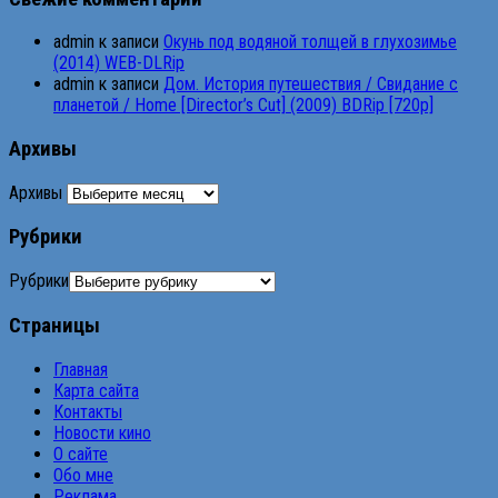
admin
к записи
Окунь под водяной толщей в глухозимье
(2014) WEB-DLRip
admin
к записи
Дом. История путешествия / Свидание с
планетой / Home [Director’s Cut] (2009) BDRip [720p]
Архивы
Архивы
Рубрики
Рубрики
Страницы
Главная
Карта сайта
Контакты
Новости кино
О сайте
Обо мне
Реклама