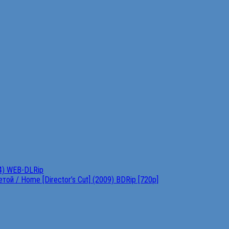
4) WEB-DLRip
ой / Home [Director’s Cut] (2009) BDRip [720p]