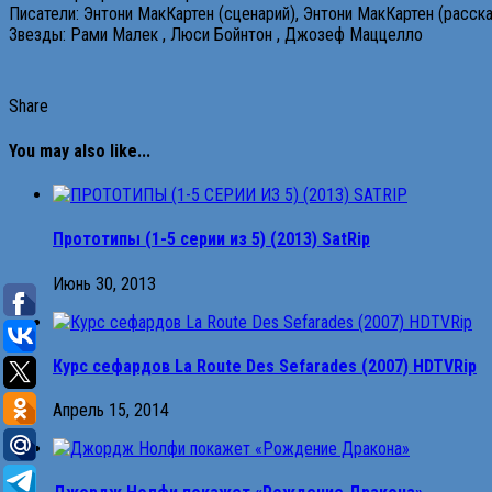
Писатели: Энтони МакКартен (сценарий), Энтони МакКартен (рассказ
Звезды: Рами Малек , Люси Бойнтон , Джозеф Маццелло
Share
You may also like...
Протoтипы (1-5 cерии из 5) (2013) SatRip
Июнь 30, 2013
Курс сефардов La Route Des Sefarades (2007) HDTVRip
Апрель 15, 2014