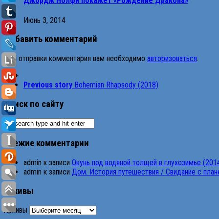
Джордж Нолфи покажет «Рождение Дракона»
Июнь 3, 2014
Добавить комментарий
Для отправки комментария вам необходимо
авторизоваться
.
Previous story
Bohemian Rhapsody (2018)
Поиск по сайту
Свежие комментарии
admin
к записи
Окунь под водяной толщей в глухозимье (201
admin
к записи
Дом. История путешествия / Свидание с планет
Архивы
Архивы