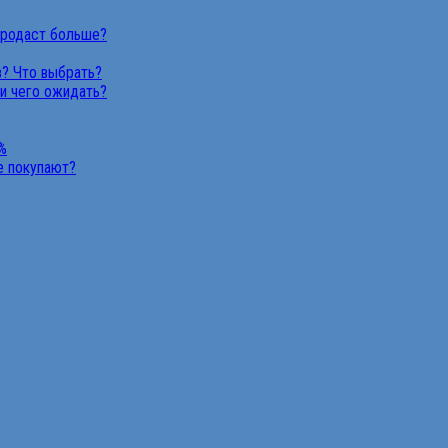
продаст больше?
в? Что выбрать?
 и чего ожидать?
%
не покупают?