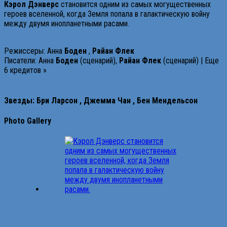
Кэрол
Дэнверс
становится одним из самых могущественных
героев вселенной, когда Земля попала в галактическую войну
между двумя инопланетными расами.
Режиссеры: Анна
Боден
,
Райан
Флек
Писатели: Анна
Боден
(сценарий),
Райан
Флек
(сценарий) | Еще
6 кредитов »
Звезды:
Бри
Ларсон
,
Джемма
Чан
,
Бен
Мендельсон
Photo Gallery