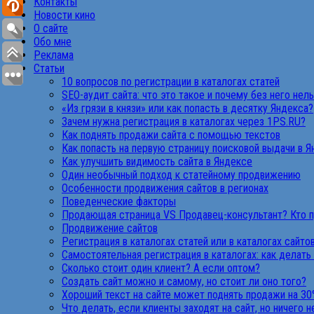
Контакты
Новости кино
О сайте
Обо мне
Реклама
Статьи
10 вопросов по регистрации в каталогах статей
SEO-аудит сайта: что это такое и почему без него нел
«Из грязи в князи» или как попасть в десятку Яндекса?
Зачем нужна регистрация в каталогах через 1PS.RU?
Как поднять продажи сайта с помощью текстов
Как попасть на первую страницу поисковой выдачи в 
Как улучшить видимость сайта в Яндексе
Один необычный подход к статейному продвижению
Особенности продвижения сайтов в регионах
Поведенческие факторы
Продающая страница VS Продавец-консультант? Кто 
Продвижение сайтов
Регистрация в каталогах статей или в каталогах сайто
Самостоятельная регистрация в каталогах: как делать
Сколько стоит один клиент? А если оптом?
Создать сайт можно и самому, но стоит ли оно того?
Хороший текст на сайте может поднять продажи на 30
Что делать, если клиенты заходят на сайт, но ничего 