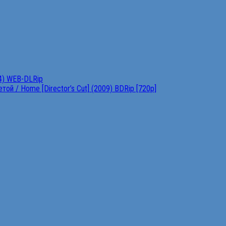
4) WEB-DLRip
ой / Home [Director’s Cut] (2009) BDRip [720p]