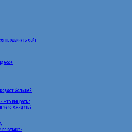
ьзя продвинуть сайт
Яндексе
продаст больше?
в? Что выбрать?
 и чего ожидать?
%
не покупают?