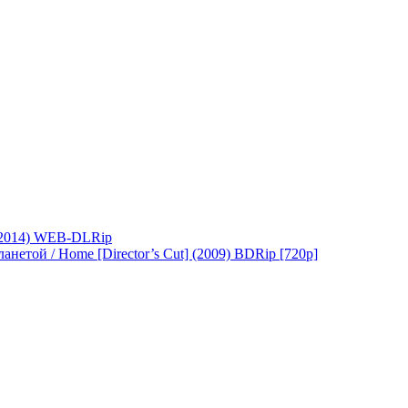
(2014) WEB-DLRip
нетой / Home [Director’s Cut] (2009) BDRip [720p]