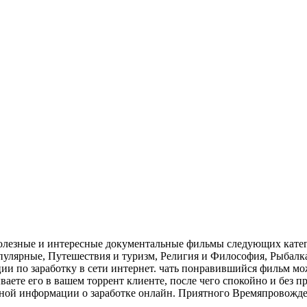
nt полезные и интересные документальные фильмы следующих кат
пулярные, Путешествия и туризм, Религия и Философия, Рыбалка
по заработку в сети интернет. чать понравившийся фильм можно 
ваете его в вашем торрент клиенте, после чего спокойно и без
езной информации о заработке онлайн. Приятного Времяпровожд