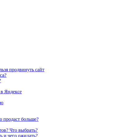
ельзя продвинуть сайт
са?
?
 в Яндексе
ию
о продаст больше?
йтов? Что выбрать?
ть и чего ожидать?