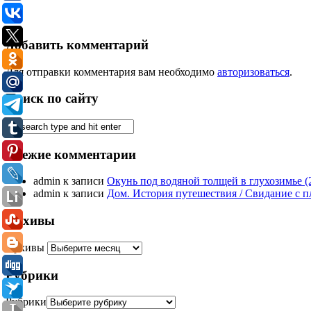
Добавить комментарий
Для отправки комментария вам необходимо
авторизоваться
.
Поиск по сайту
Свежие комментарии
admin
к записи
Окунь под водяной толщей в глухозимье 
admin
к записи
Дом. История путешествия / Свидание с пла
Архивы
Архивы
Рубрики
Рубрики