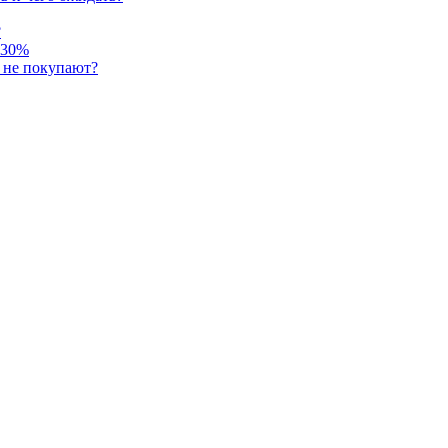
?
 30%
о не покупают?