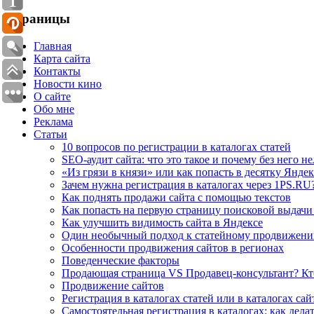
Страницы
Главная
Карта сайта
Контакты
Новости кино
О сайте
Обо мне
Реклама
Статьи
10 вопросов по регистрации в каталогах статей
SEO-аудит сайта: что это такое и почему без него н
«Из грязи в князи» или как попасть в десятку Яндек
Зачем нужна регистрация в каталогах через 1PS.RU
Как поднять продажи сайта с помощью текстов
Как попасть на первую страницу поисковой выдачи
Как улучшить видимость сайта в Яндексе
Один необычный подход к статейному продвижен
Особенности продвижения сайтов в регионах
Поведенческие факторы
Продающая страница VS Продавец-консультант? Кт
Продвижение сайтов
Регистрация в каталогах статей или в каталогах са
Самостоятельная регистрация в каталогах: как дела