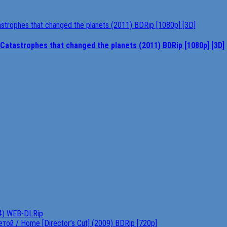
tastrophes that changed the planets (2011) BDRip [1080p] [3D]
4) WEB-DLRip
ой / Home [Director’s Cut] (2009) BDRip [720p]