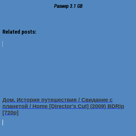
Размep 3.1 GB
Related posts:
Дом. История путешествия / Свидание с
планетой / Home [Director's Cut] (2009) BDRip
[720p]