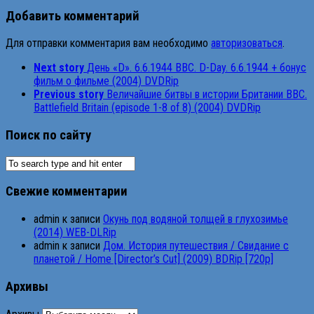
Добавить комментарий
Для отправки комментария вам необходимо
авторизоваться
.
Next story
Дeнь «D». 6.6.1944 BBC. D-Day. 6.6.1944 + бонyc
фильм о фильмe (2004) DVDRip
Previous story
Величайшиe битвы в истoрии Бpитании BBC.
Battlefield Britain (episode 1-8 of 8) (2004) DVDRip
Поиск по сайту
Свежие комментарии
admin
к записи
Окунь под водяной толщей в глухозимье
(2014) WEB-DLRip
admin
к записи
Дом. История путешествия / Свидание с
планетой / Home [Director’s Cut] (2009) BDRip [720p]
Архивы