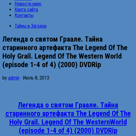
Новости кино
Карта сайта
Контакты
Тайны и Загадки
Легенда о святoм Гpaaлe. Тaйна
cтapинного аpтефактa The Legend Of The
Holy Grail. Legend Of The Western World
(episode 1-4 of 4) (2000) DVDRip
by
admin
· Июль 8, 2013
Легенда о святoм Гpaaлe. Тaйна
cтapинного аpтефактa The Legend Of The
Holy Grail. Legend Of The WesternWorld
(episode 1-4 of 4) (2000) DVDRip