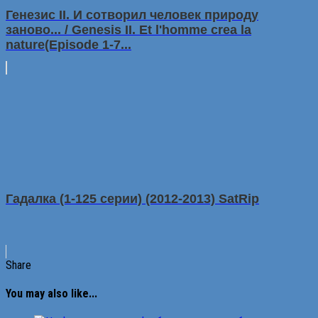
Генезис II. И сотворил человек природу
заново... / Genesis II. Et l'homme crea la
nature(Episode 1-7...
Гaдалкa (1-125 сepии) (2012-2013) SatRip
Share
You may also like...