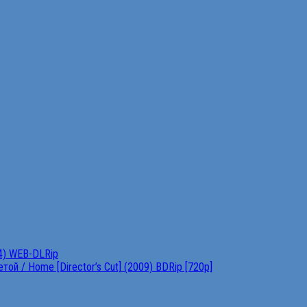
4) WEB-DLRip
ой / Home [Director’s Cut] (2009) BDRip [720p]