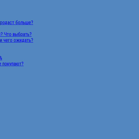
продаст больше?
в? Что выбрать?
 и чего ожидать?
%
не покупают?