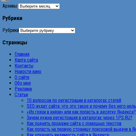
Архивы
Рубрики
Рубрики
Страницы
Главная
Карта сайта
Контакты
Новости кино
О сайте
Обо мне
Реклама
Статьи
10 вопросов по регистрации в каталогах статей
SEO-аудит сайта: что это такое и почему без него нел
«Из грязи в князи» или как попасть в десятку Яндекса?
Зачем нужна регистрация в каталогах через 1PS.RU?
Как поднять продажи сайта с помощью текстов
Как попасть на первую страницу поисковой выдачи в 
Как улучшить видимость сайта в Яндексе