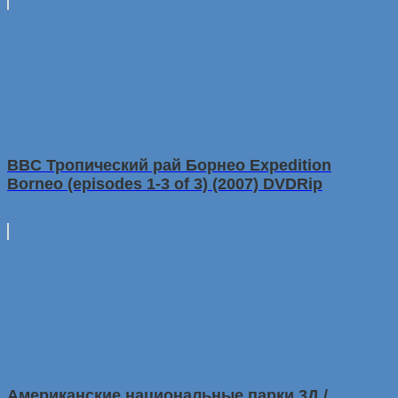
BBC Тропический рай Борнео Expedition
Borneo (episodes 1-3 of 3) (2007) DVDRip
Американские национальные парки 3Д /