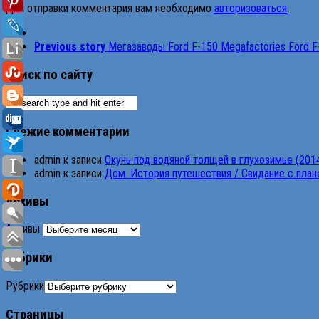
Для отправки комментария вам необходимо
авторизоваться
.
Previous story
Мегазаводы Ford F-150 Megafactories Ford 
Поиск по сайту
Свежие комментарии
admin
к записи
Окунь под водяной толщей в глухозимье (201
admin
к записи
Дом. История путешествия / Свидание с планет
Архивы
Архивы
Рубрики
Рубрики
Страницы