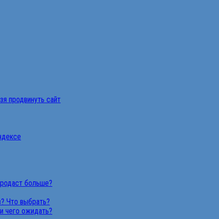
ьзя продвинуть сайт
Яндексе
продаст больше?
в? Что выбрать?
 и чего ожидать?