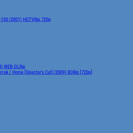
F-150 (2001) HDTVRip 720p
4) WEB-DLRip
ой / Home [Director’s Cut] (2009) BDRip [720p]