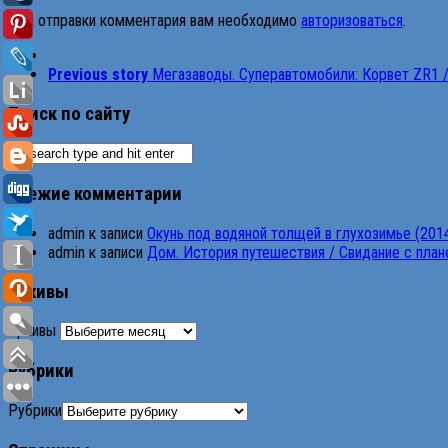
Для отправки комментария вам необходимо
авторизоваться
.
Previous story
Мегазаводы. Суперавтомобили: Корвет ZR1 / N
Поиск по сайту
Свежие комментарии
admin
к записи
Окунь под водяной толщей в глухозимье (201
admin
к записи
Дом. История путешествия / Свидание с планет
Архивы
Архивы
Рубрики
Рубрики