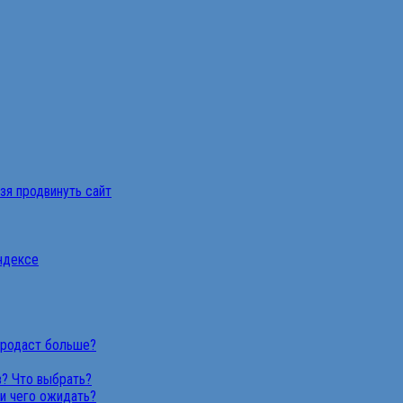
ьзя продвинуть сайт
Яндексе
продаст больше?
в? Что выбрать?
 и чего ожидать?