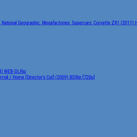
ational Geographic. Megafactories. Supercars: Corvette ZR1 (2011)
4) WEB-DLRip
ой / Home [Director’s Cut] (2009) BDRip [720p]