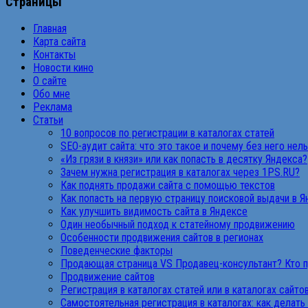
Страницы
Главная
Карта сайта
Контакты
Новости кино
О сайте
Обо мне
Реклама
Статьи
10 вопросов по регистрации в каталогах статей
SEO-аудит сайта: что это такое и почему без него нел
«Из грязи в князи» или как попасть в десятку Яндекса?
Зачем нужна регистрация в каталогах через 1PS.RU?
Как поднять продажи сайта с помощью текстов
Как попасть на первую страницу поисковой выдачи в 
Как улучшить видимость сайта в Яндексе
Один необычный подход к статейному продвижению
Особенности продвижения сайтов в регионах
Поведенческие факторы
Продающая страница VS Продавец-консультант? Кто 
Продвижение сайтов
Регистрация в каталогах статей или в каталогах сайто
Самостоятельная регистрация в каталогах: как делать