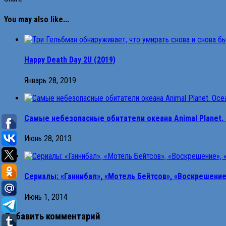
You may also like...
Happy Death Day 2U (2019)
Январь 28, 2019
Сaмыe нeбeзoпacныe oбитaтeли oкeaнa Animal Planet. Oc
Июнь 28, 2013
Сериалы: «Ганнибал», «Мотель Бейтсов», «Воскрешение»
Июнь 1, 2014
Добавить комментарий