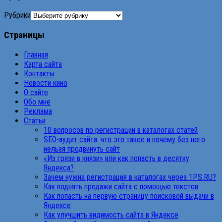
Рубрики
Страницы
Главная
Карта сайта
Контакты
Новости кино
О сайте
Обо мне
Реклама
Статьи
10 вопросов по регистрации в каталогах статей
SEO-аудит сайта: что это такое и почему без него
нельзя продвинуть сайт
«Из грязи в князи» или как попасть в десятку
Яндекса?
Зачем нужна регистрация в каталогах через 1PS.RU?
Как поднять продажи сайта с помощью текстов
Как попасть на первую страницу поисковой выдачи в
Яндексе
Как улучшить видимость сайта в Яндексе