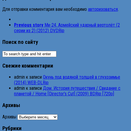
Для отправки комментария вам необходимо
авторизоваться
.
Previous story
Ми-24. Армейский ударный вертолёт (2
серии из 2) (2012) DVDRip
Поиск по сайту
Свежие комментарии
admin
к записи
Окунь под водяной толщей в глухозимье
(2014) WEB-DLRip
admin
к записи
Дом. История путешествия / Свидание с
планетой / Home [Director’s Cut] (2009) BDRip [720p]
Архивы
Архивы
Рубрики