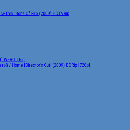
ci-Trek. Bolts Of Fire (2009) HDTVRip
4) WEB-DLRip
ой / Home [Director’s Cut] (2009) BDRip [720p]