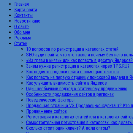
Главная
Карта сайта
Контакты
Новости кино
О сайте
Обо мне
Реклама
Статьи
10 вопросов по регистрации в каталогах статей
SEO-аудит сайта: что это такое и почему без него нел
«Из грязи в князи» или как попасть в десятку Яндекса?
Зачем нужна регистрация в каталогах через 1PS.RU?
Как поднять продажи сайта с помощью текстов
Как попасть на первую страницу поисковой выдачи в 
Как улучшить видимость сайта в Яндексе
Один необычный подход к статейному продвижению
Особенности продвижения сайтов в регионах
Поведенческие факторы
Продающая страница VS Продавец-консультант? Кто 
Продвижение сайтов
Регистрация в каталогах статей или в каталогах сайто
Самостоятельная регистрация в каталогах: как делать
Сколько стоит один клиент? А если оптом?