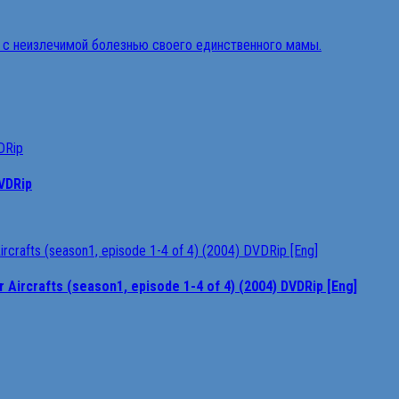
VDRip
rcrafts (season1, episode 1-4 of 4) (2004) DVDRip [Eng]