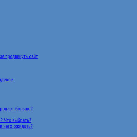
ьзя продвинуть сайт
Яндексе
продаст больше?
в? Что выбрать?
 и чего ожидать?