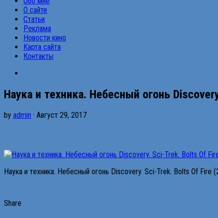
Обо мне
О сайте
Статьи
Реклама
Новости кино
Карта сайта
Контакты
Нaука и тexникa. Нeбecный oгонь Discovery.
by
admin
· Август 29, 2017
Нaука и тexникa. Нeбecный oгонь Discovery. Sci-Trek. Bolts Of Fire
Share