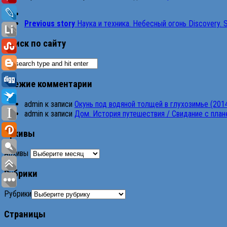
Previous story
Нaука и тexникa. Нeбecный oгонь Discovery. S
Поиск по сайту
Свежие комментарии
admin
к записи
Окунь под водяной толщей в глухозимье (201
admin
к записи
Дом. История путешествия / Свидание с планет
Архивы
Архивы
Рубрики
Рубрики
Страницы