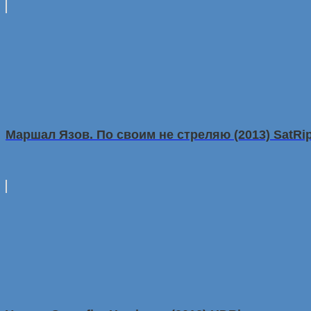
Маршал Язов. По своим не стреляю (2013) SatRi