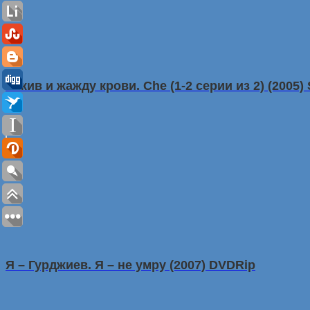
Я жив и жажду крови. Che (1-2 серии из 2) (2005) 
Я – Гурджиев. Я – не умру (2007) DVDRip