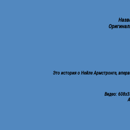
Назв
Оригиналь
Это история о Нейле Армстронге, вперв
Видео: 608х33
А