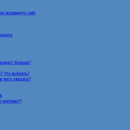
ьзя продвинуть сайт
Яндексе
продаст больше?
в? Что выбрать?
 и чего ожидать?
%
не покупают?