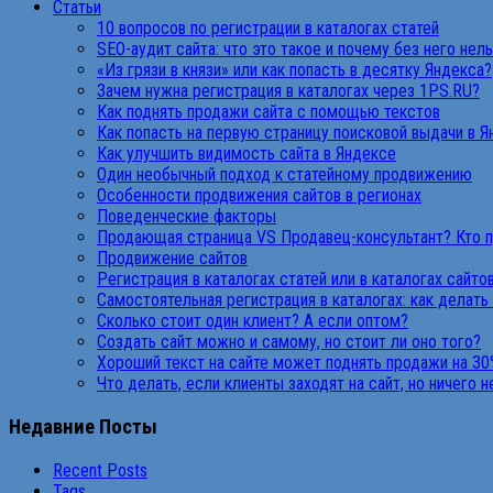
Статьи
10 вопросов по регистрации в каталогах статей
SEO-аудит сайта: что это такое и почему без него нел
«Из грязи в князи» или как попасть в десятку Яндекса?
Зачем нужна регистрация в каталогах через 1PS.RU?
Как поднять продажи сайта с помощью текстов
Как попасть на первую страницу поисковой выдачи в 
Как улучшить видимость сайта в Яндексе
Один необычный подход к статейному продвижению
Особенности продвижения сайтов в регионах
Поведенческие факторы
Продающая страница VS Продавец-консультант? Кто 
Продвижение сайтов
Регистрация в каталогах статей или в каталогах сайто
Самостоятельная регистрация в каталогах: как делать
Сколько стоит один клиент? А если оптом?
Создать сайт можно и самому, но стоит ли оно того?
Хороший текст на сайте может поднять продажи на 30
Что делать, если клиенты заходят на сайт, но ничего 
Недавние Посты
Recent Posts
Tags