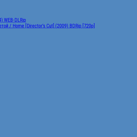
4) WEB-DLRip
ой / Home [Director’s Cut] (2009) BDRip [720p]