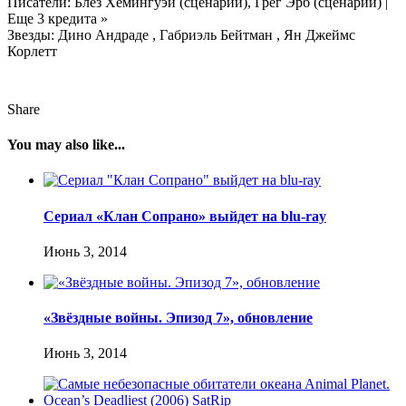
Писатели: Блез Хемингуэй (сценарий), Грег Эрб (сценарий) |
Еще 3 кредита »
Звезды: Дино Андраде , Габриэль Бейтман , Ян Джеймс
Корлетт
Share
You may also like...
Сериал «Клан Сопрано» выйдет на blu-ray
Июнь 3, 2014
«Звёздные войны. Эпизод 7», обновление
Июнь 3, 2014