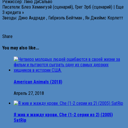
Режиссер: Лино ДиСальво
Писатели: Блез Хемингуэй (сценарий), Грег Эрб (сценарий) | Еще
3 кредита »
Звезды: Дино Андраде , Габриэль Бейтман , Ян Джеймс Корлетт
Share
You may also like...
American Animals (2018)
Апрель 27, 2018
Я жив и жажду крови. Che (1-2 серии из 2) (2005)
SatRip