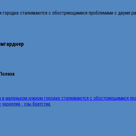
м городке сталкиваются с обостряющимися проблемами с двумя раз
умгарднер
Полаха