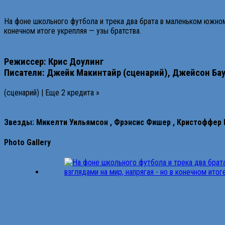
На фоне школьного футбола и трека два брата в маленьком южно
конечном итоге укрепляя — узы братства.
Режиссер: Крис
Доулинг
Писатели:
Джейк
Макинтайр
(сценарий),
Джейсон
Ба
(сценарий) | Еще 2 кредита »
Звезды:
Микелти
Уильямсон
,
Фрэнсис
Фишер
,
Кристоффер
Photo Gallery