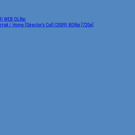
4) WEB-DLRip
ой / Home [Director’s Cut] (2009) BDRip [720p]