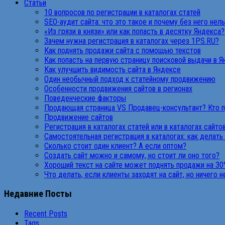
Статьи
10 вопросов по регистрации в каталогах статей
SEO-аудит сайта: что это такое и почему без него нел
«Из грязи в князи» или как попасть в десятку Яндекса?
Зачем нужна регистрация в каталогах через 1PS.RU?
Как поднять продажи сайта с помощью текстов
Как попасть на первую страницу поисковой выдачи в 
Как улучшить видимость сайта в Яндексе
Один необычный подход к статейному продвижению
Особенности продвижения сайтов в регионах
Поведенческие факторы
Продающая страница VS Продавец-консультант? Кто 
Продвижение сайтов
Регистрация в каталогах статей или в каталогах сайто
Самостоятельная регистрация в каталогах: как делать
Сколько стоит один клиент? А если оптом?
Создать сайт можно и самому, но стоит ли оно того?
Хороший текст на сайте может поднять продажи на 30
Что делать, если клиенты заходят на сайт, но ничего 
Недавние Посты
Recent Posts
Tags