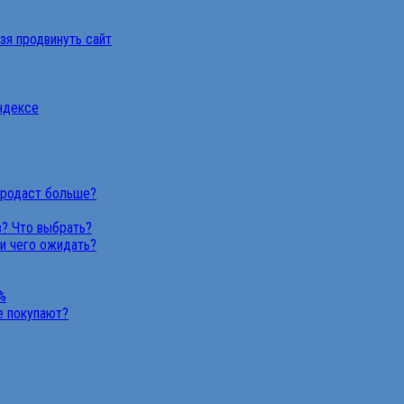
ьзя продвинуть сайт
Яндексе
продаст больше?
в? Что выбрать?
 и чего ожидать?
%
не покупают?