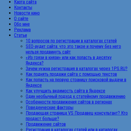
Карта сайта
Контакты
Новости кино
О сайте
Обо мне
Реклама
Статьи
10 вопросов по регистрации в каталогах статей
SEO-аудит сайта: что это такое и почему без него
нельзя продвинуть сайт
«Из грязи в князи» или как попасть в десятку
Яндекса?
Зачем нужна регистрация в каталогах через 1PS.RU?
Как поднять продажи сайта с помощью текстов
Как попасть на первую страницу поисковой выдачи в
Яндексе
Как улучшить видимость сайта в Яндексе
Один необычный подход к статейному продвижению
Особенности продвижения сайтов в регионах
Поведенческие факторы
Продающая страница VS Продавец-консультант? Кто
продаст больше?
Продвижение сайтов
Регистрация в каталогах статей или в каталогах