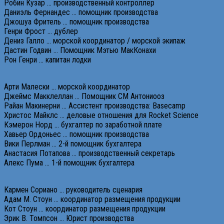
Робин Кузар … производственный контроллер
Даниэль Фернандес … помощник производства
Джошуа Фритель … помощник производства
Генри Фрост … дублер
Дениз Галло … морской координатор / морской экипаж
Дастин Годвин … Помощник Мэтью МакКонахи
Рон Генри … капитан лодки
Арти Малески … морской координатор
Джеймс Макклеллан … Помощник СМ Антониооз
Райан Макинерни … Ассистент производства: Basecamp
Христос Майклс … деловые отношения для Rocket Science
Кэмерон Норд … бухгалтер по заработной плате
Хавьер Ордоньес … помощник производства
Вики Перлман … 2-й помощник бухгалтера
Анастасия Потапова … производственный секретарь
Алекс Пума … 1-й помощник бухгалтера
Кармен Сориано … руководитель сценария
Адам М. Стоун … координатор размещения продукции
Кот Стоун … координатор размещения продукции
Эрик В. Томпсон … Юрист производства