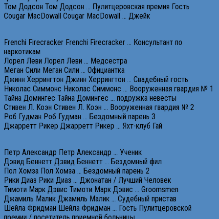
Том Додсон Том Додсон … Пулитцеровская премия Гость
Cougar MacDowall Cougar MacDowall … Джейк
Frenchi Firecracker Frenchi Firecracker … Консультант по
наркотикам
Лорел Леви Лорел Леви … Медсестра
Меган Сили Меган Сили … Официантка
Джинн Херрингтон Джинн Херрингтон … Свадебный гость
Николас Симмонс Николас Симмонс … Вооруженная гвардия № 1
Тайна Домингес Тайна Домингес … подружка невесты
Стивен Л. Коэн Стивен Л. Коэн … Вооруженная гвардия № 2
Роб Гудман Роб Гудман … Бездомный парень 3
Джарретт Рикер Джарретт Рикер … Яхт-клуб Гай
Петр Александр Петр Александр … Ученик
Дэвид Беннетт Дэвид Беннетт … Бездомный фил
Пол Хомза Пол Хомза … Бездомный парень 2
Рики Диаз Рики Диаз … Джонатан / Лучший Человек
Тимоти Марк Дэвис Тимоти Марк Дэвис … Groomsmen
Джамиль Малик Джамиль Малик … Судебный пристав
Шейла Фридман Шейла Фридман … Гость Пулитцеровской
премии / посетитель приемной больницы