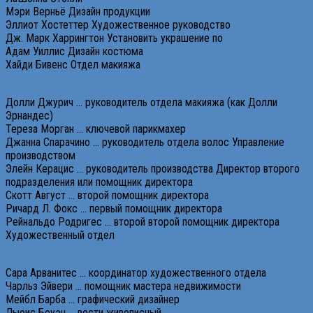
Мэри Верньё Дизайн продукции
Эллиот Хостеттер Художественное руководство
Дж. Марк Харрингтон Установить украшение по
Адам Уиллис Дизайн костюма
Хайди Бивенс Отдел макияжа
Долли Джурич … руководитель отдела макияжа (как Долли
Эрнандес)
Тереза ​​Морган … ключевой парикмахер
Джанна Спарачино … руководитель отдела волос Управление
производством
Элейн Керацис … руководитель производства Директор второго
подразделения или помощник директора
Скотт Август … второй помощник директора
Ричард Л. Фокс … первый помощник директора
Рейнальдо Родригес … второй второй помощник директора
Художественный отдел
Сара Арванитес … координатор художественного отдела
Чарльз Эйвери … помощник мастера недвижимости
Мейбл Барба … графический дизайнер
Льюис Боуэн … вести живописный