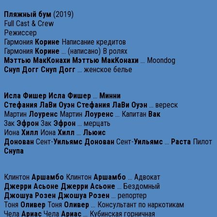
Пляжный бум
(2019)
Full Cast & Crew
Режиссер
Гармония
Корине
Написание кредитов
Гармония
Корине
… (написано) В ролях
Мэттью
МакКонахи
Мэттью
МакКонахи
… Moondog
Снуп
Догг
Снуп
Догг
… женское белье
Исла
Фишер
Исла
Фишер
…
Минни
Стефания
ЛаВи
Оуэн
Стефания
ЛаВи
Оуэн
… вереск
Мартин
Лоуренс
Мартин
Лоуренс
… Капитан
Вак
Зак
Эфрон
Зак
Эфрон
… мерцать
Иона
Хилл
Иона
Хилл
…
Льюис
Донован
Сент-
Уильямс
Донован
Сент-
Уильямс
…
Раста
Пилот
Снупа
Клинтон
Аршамбо
Клинтон
Аршамбо
… Адвокат
Джерри
Асьоне
Джерри
Асьоне
… Бездомный
Джошуа
Розен
Джошуа
Розен
… репортер
Тоня
Оливер
Тоня
Оливер
… Консультант по наркотикам
Чела
Ариас
Чела
Ариас
… Кубинская горничная