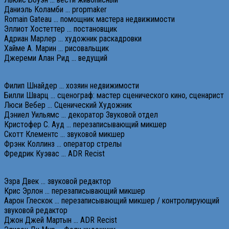
Даниэль Коламби … propmaker
Romain Gateau … помощник мастера недвижимости
Эллиот Хостеттер … постановщик
Адриан Марлер … художник раскадровки
Хайме А. Марин … рисовальщик
Джереми Алан Рид … ведущий
Филип Шнайдер … хозяин недвижимости
Билли Шварц … сценограф: мастер сценического кино, сценарист
Люси Вебер … Сценический Художник
Дэниел Уильямс … декоратор Звуковой отдел
Кристофер С. Ауд … перезаписывающий микшер
Скотт Клементс … звуковой микшер
Фрэнк Коллинз … оператор стрелы
Фредрик Куэвас … ADR Recist
Эзра Двек … звуковой редактор
Крис Эрлон … перезаписывающий микшер
Аарон Глескок … перезаписывающий микшер / контролирующий
звуковой редактор
Джон Джей Мартын … ADR Recist