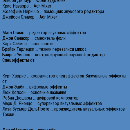
Элисон Ди Мур … Фоли художник
Крис Наварро … Adr Mixer
Жозефина Нериччо … помощник звукового редактора
Джейсон Оливер … Adr Mixer
Митч Осиас … редактор звуковых эффектов
Джон Санакор … смеситель фоли
Кэри Саймон … полезность
Брайан Тарлецки … техник перезаписи микса
Байрон Уилсон … контролирующий звуковой редактор
Спецэффекты от
Курт Харрис … координатор спецэффектов Визуальные эффекты
от
Джон Эшби … цифровые эффекты
Люк Колсон … основные названия
Робин Дюшарм … цифровой композитор
Марк Д. Риенцо … супервизор визуальных эффектов
Лиза Зусмер ДельПрете … производитель визуальных эффектов
Трюки