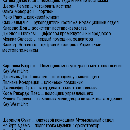
Катина данабасси … помощник художника по костюмам
Шерри Лемер … установить костюм
Ольга Меверден … портной
Рено Ривз … ключевой клиент
Сью Зальцано … руководитель костюма Редакционный отдел
Кларенс Дэн … ассистент постпроизводства
Джейсон Пелхэм … цифровой промежуточный продюсер
Моника Салазар … первый помощник редактора
Вальтер Волпатто … цифровой колорист Управление
местоположением
Каролина Баррос … Помощник менеджера по местоположению:
Key West Unit
Джамиль Дж. Гонсалес … помощник управляющего
Лилиана Кондрацки … ключевой помощник
Дженнифер Орта … координатор местоположения
Хосе Рикардо Паес … помощник управляющего
Куинси Перкинс … помощник менеджера по местонахождению:
Key West Unit
Шеррилл Смит … ключевой помощник Музыкальный отдел
Роберт Адамс … подготовка музыки / оркестратор