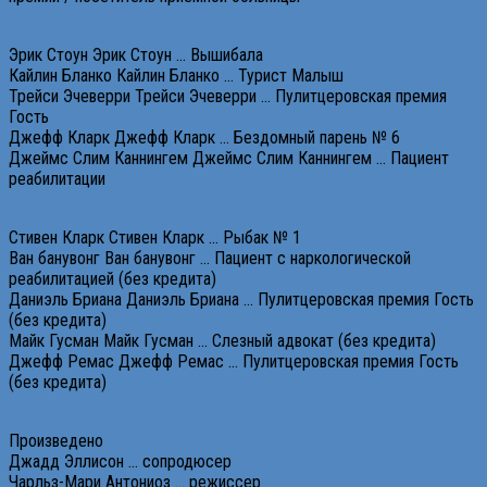
Эрик Стоун Эрик Стоун … Вышибала
Кайлин Бланко Кайлин Бланко … Турист Малыш
Трейси Эчеверри Трейси Эчеверри … Пулитцеровская премия
Гость
Джефф Кларк Джефф Кларк … Бездомный парень № 6
Джеймс Слим Каннингем Джеймс Слим Каннингем … Пациент
реабилитации
Стивен Кларк Стивен Кларк … Рыбак № 1
Ван банувонг Ван банувонг … Пациент с наркологической
реабилитацией (без кредита)
Даниэль Бриана Даниэль Бриана … Пулитцеровская премия Гость
(без кредита)
Майк Гусман Майк Гусман … Слезный адвокат (без кредита)
Джефф Ремас Джефф Ремас … Пулитцеровская премия Гость
(без кредита)
Произведено
Джадд Эллисон … сопродюсер
Чарльз-Мари Антониоз … режиссер