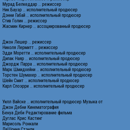
Мурад Белкеддар … режиссер
Ник Бауэр … исполнительный продюсер
Дэнни Габай … исполнительный продюсер
Стив Голин … режиссер
Жасмин Кирнер … ассоциированный продюсер
Джон Лешер … режиссер
Николя Лермитт … режиссер
Эдди Моретти … исполнительный продюсер
Дипак Наяр … исполнительный продюсер
Джордж Парра … исполнительный продюсер
Марк Шмидхейни … исполнительный продюсер
Торстен Шумахер … исполнительный продюсер
Шейн Смит … исполнительный продюсер
Карл Споэрри … исполнительный продюсер
Уилл Вайске … исполнительный продюсер Музыка от
Джон Дебни Кинематография
Бенуа Деби Редактирование фильма
Дуглас Крис Кастинг
Марисоль Ронкали
ЛаШонна Стэнли