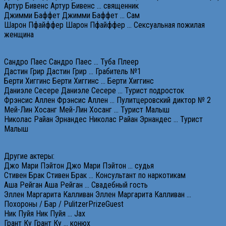
Артур Бивенс Артур Бивенс … священник
Джимми Баффет Джимми Баффет … Сам
Шарон Пфайффер Шарон Пфайффер … Сексуальная пожилая
женщина
Сандро Паес Сандро Паес … Туба Плеер
Дастин Грир Дастин Грир … Грабитель №1
Берти Хиггинс Берти Хиггинс … Берти Хиггинс
Даниэле Сесере Даниэле Сесере … Турист подросток
Фрэнсис Аллен Фрэнсис Аллен … Пулитцеровский диктор № 2
Мей-Лин Хосанг Мей-Лин Хосанг … Турист Малыш
Николас Райан Эрнандес Николас Райан Эрнандес … Турист
Малыш
Другие актеры:
Джо Мари Пэйтон Джо Мари Пэйтон … судья
Стивен Брак Стивен Брак … Консультант по наркотикам
Аша Рейган Аша Рейган … Свадебный гость
Эллен Маргарита Калливан Эллен Маргарита Калливан …
Похороны / Бар / PulitzerPrizeGuest
Ник Пуйя Ник Пуйя … Jax
Грант Ку Грант Ку … конюх