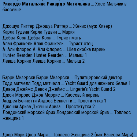
Рикардо
Матальяна
Рикардо
Матальяна
… Хосе Мальчик в
бассейне
Джошуа Риттер Джошуа Риттер … Жених (муж Хизер)
Карла Гудвин Карла Гудвин … Мария
Дебра Коэн Дебра Коэн … Турист мать
Алан Франкель Алан Франкель … Турист отец
А. Али Флорес А. Али Флорес … Шея скобка парень
Hunter Rearden Hunter Rearden … Малыш 1
Левша Корине Левша Корине … Малыш 2
Барри Мизерски Барри Мизерски … Пулитцеровский диктор
Тодд митчелл Тодд митчелл … Yacht Guard для нижнего белья 1
Девон Джеймс Девон Джеймс … Lingerie’s Yacht Guard 2
Джон Моррис Джон Моррис … Кассовый парень
Андреа Беннетти Андреа Беннетти … Проститутка 1
Дженни Ариза Дженни Ариза … Проститутка 2
Лондонский морской бриз Лондонский морской бриз … Топлесс
женщина 1
Двор Мари Двор Мари … Топлесс Женщина 2 (как Ванесса Мари)