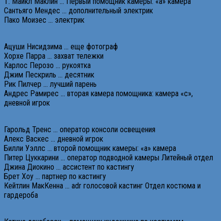
Т. Майкл Маклин … Первый помощник камеры: «а» камера
Сантьяго Мендес … дополнительный электрик
Пако Моизес … электрик
Ацуши Нисидзима … еще фотограф
Хорхе Парра … захват тележки
Карлос Перозо … рукоятка
Джим Пескриль … десятник
Рик Пилчер … лучший парень
Андрес Рамирес … вторая камера помощника: камера «c»,
дневной игрок
Гарольд Тренс … оператор консоли освещения
Алекс Васкес … дневной игрок
Билли Уэллс … второй помощник камеры: «а» камера
Питер Цуккарини … оператор подводной камеры Литейный отдел
Джина Диокино … ассистент по кастингу
Брет Хоу … партнер по кастингу
Кейтлин МакКенна … adr голосовой кастинг Отдел костюма и
гардероба