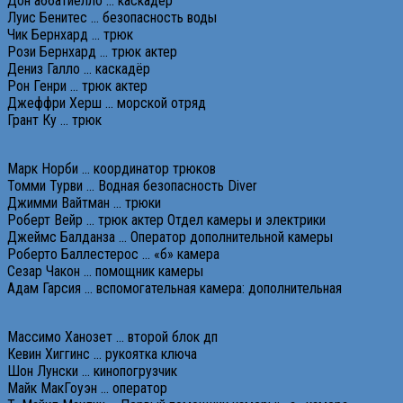
Дон аббатиелло … каскадёр
Луис Бенитес … безопасность воды
Чик Бернхард … трюк
Рози Бернхард … трюк актер
Дениз Галло … каскадёр
Рон Генри … трюк актер
Джеффри Херш … морской отряд
Грант Ку … трюк
Марк Норби … координатор трюков
Томми Турви … Водная безопасность Diver
Джимми Вайтман … трюки
Роберт Вейр … трюк актер Отдел камеры и электрики
Джеймс Балданза … Оператор дополнительной камеры
Роберто Баллестерос … «б» камера
Сезар Чакон … помощник камеры
Адам Гарсия … вспомогательная камера: дополнительная
Массимо Ханозет … второй блок дп
Кевин Хиггинс … рукоятка ключа
Шон Лунски … кинопогрузчик
Майк МакГоуэн … оператор