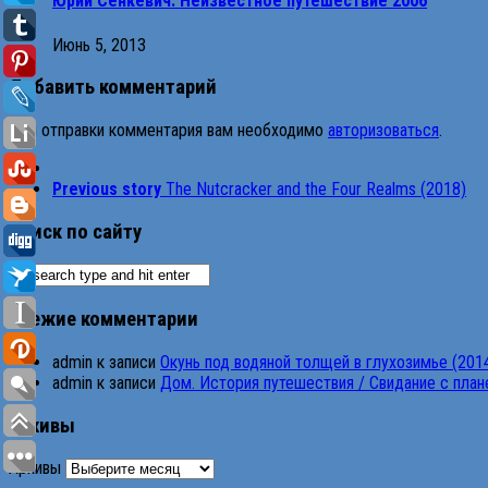
Юрий Сенкевич. Неизвестное путешествие 2006
Июнь 5, 2013
Добавить комментарий
Для отправки комментария вам необходимо
авторизоваться
.
Previous story
The Nutcracker and the Four Realms (2018)
Поиск по сайту
Свежие комментарии
admin
к записи
Окунь под водяной толщей в глухозимье (201
admin
к записи
Дом. История путешествия / Свидание с планет
Архивы
Архивы