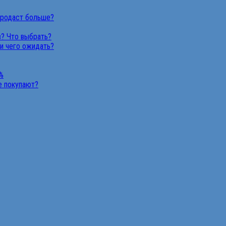
продаст больше?
в? Что выбрать?
 и чего ожидать?
%
не покупают?