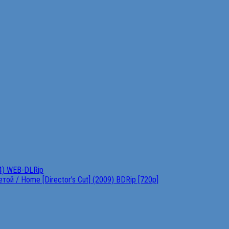
4) WEB-DLRip
ой / Home [Director’s Cut] (2009) BDRip [720p]