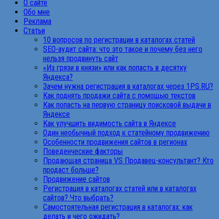
О сайте
Обо мне
Реклама
Статьи
10 вопросов по регистрации в каталогах статей
SEO-аудит сайта: что это такое и почему без него
нельзя продвинуть сайт
«Из грязи в князи» или как попасть в десятку
Яндекса?
Зачем нужна регистрация в каталогах через 1PS.RU?
Как поднять продажи сайта с помощью текстов
Как попасть на первую страницу поисковой выдачи в
Яндексе
Как улучшить видимость сайта в Яндексе
Один необычный подход к статейному продвижению
Особенности продвижения сайтов в регионах
Поведенческие факторы
Продающая страница VS Продавец-консультант? Кто
продаст больше?
Продвижение сайтов
Регистрация в каталогах статей или в каталогах
сайтов? Что выбрать?
Самостоятельная регистрация в каталогах: как
делать и чего ожидать?