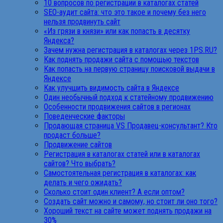
10 вопросов по регистрации в каталогах статей
SEO-аудит сайта: что это такое и почему без него
нельзя продвинуть сайт
«Из грязи в князи» или как попасть в десятку
Яндекса?
Зачем нужна регистрация в каталогах через 1PS.RU?
Как поднять продажи сайта с помощью текстов
Как попасть на первую страницу поисковой выдачи в
Яндексе
Как улучшить видимость сайта в Яндексе
Один необычный подход к статейному продвижению
Особенности продвижения сайтов в регионах
Поведенческие факторы
Продающая страница VS Продавец-консультант? Кто
продаст больше?
Продвижение сайтов
Регистрация в каталогах статей или в каталогах
сайтов? Что выбрать?
Самостоятельная регистрация в каталогах: как
делать и чего ожидать?
Сколько стоит один клиент? А если оптом?
Создать сайт можно и самому, но стоит ли оно того?
Хороший текст на сайте может поднять продажи на
30%