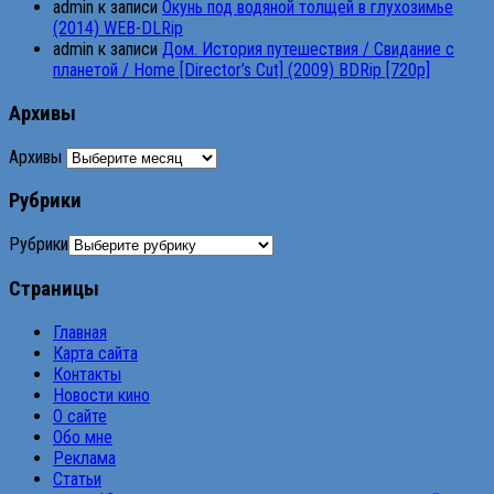
admin
к записи
Окунь под водяной толщей в глухозимье
(2014) WEB-DLRip
admin
к записи
Дом. История путешествия / Свидание с
планетой / Home [Director’s Cut] (2009) BDRip [720p]
Архивы
Архивы
Рубрики
Рубрики
Страницы
Главная
Карта сайта
Контакты
Новости кино
О сайте
Обо мне
Реклама
Статьи