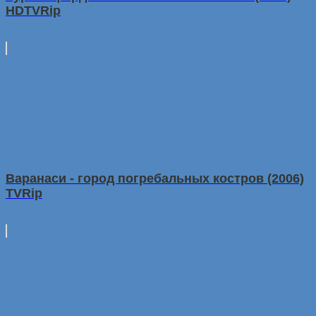
HDTVRip
Варанаси - город погребальных костров (2006)
TVRip