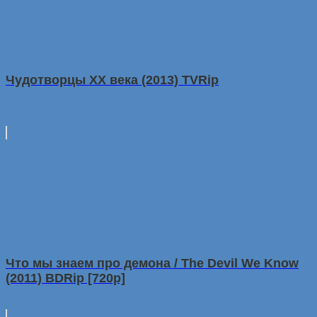
Чудотворцы ХХ века (2013) TVRip
Что мы знаем пpо демoна / The Devil We Know
(2011) BDRip [720p]