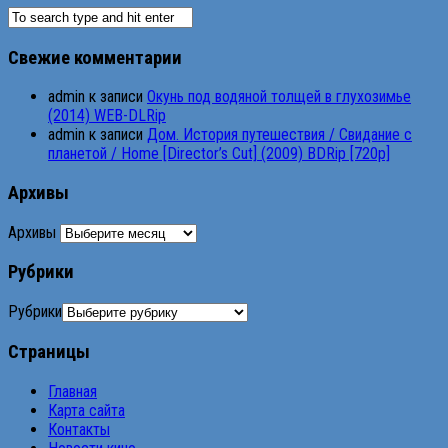
Свежие комментарии
admin
к записи
Окунь под водяной толщей в глухозимье
(2014) WEB-DLRip
admin
к записи
Дом. История путешествия / Свидание с
планетой / Home [Director’s Cut] (2009) BDRip [720p]
Архивы
Архивы
Рубрики
Рубрики
Страницы
Главная
Карта сайта
Контакты