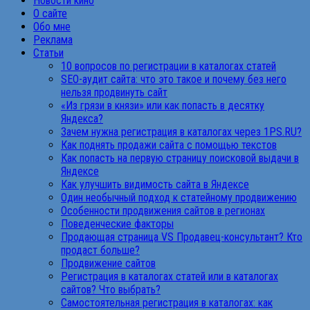
Новости кино
О сайте
Обо мне
Реклама
Статьи
10 вопросов по регистрации в каталогах статей
SEO-аудит сайта: что это такое и почему без него
нельзя продвинуть сайт
«Из грязи в князи» или как попасть в десятку
Яндекса?
Зачем нужна регистрация в каталогах через 1PS.RU?
Как поднять продажи сайта с помощью текстов
Как попасть на первую страницу поисковой выдачи в
Яндексе
Как улучшить видимость сайта в Яндексе
Один необычный подход к статейному продвижению
Особенности продвижения сайтов в регионах
Поведенческие факторы
Продающая страница VS Продавец-консультант? Кто
продаст больше?
Продвижение сайтов
Регистрация в каталогах статей или в каталогах
сайтов? Что выбрать?
Самостоятельная регистрация в каталогах: как