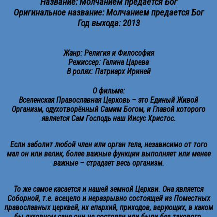
Название: Молчанием предается Бог
Оригинальное название: Молчанием предается Бог
Год выхода: 2013
Жанр: Религия и Философия
Режиссер: Галина Царева
В ролях: Патриарх Ириней
О фильме:
Вселенская Православная Церковь – это Единый Живой
Организм, одухотворённый Самим Богом, и Главой которого
является Сам Господь наш Иисус Христос.
Если заболит любой член или орган тела, независимо от того
мал он или велик, более важные функции выполняет или менее
важные – страдает весь организм.
То же самое касается и нашей земной Церкви. Она является
Соборной, т.е. всецело и неразрывно состоящей из Поместных
православных церквей, их епархий, приходов, верующих, в каком
бы духовном сане они не состояли или были без такового.