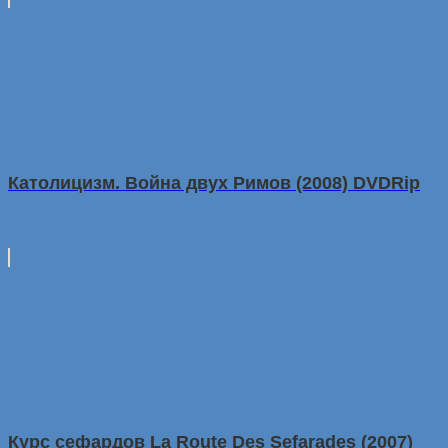
Католицизм. Война двух Римов (2008) DVDRip
Курс сефардов La Route Des Sefarades (2007)