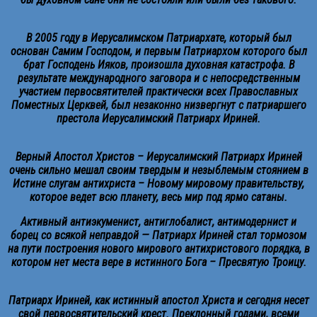
В 2005 году в Иерусалимском Патриархате, который был
основан Самим Господом, и первым Патриархом которого был
брат Господень Ияков, произошла духовная катастрофа. В
результате международного заговора и с непосредственным
участием первосвятителей практически всех Православных
Поместных Церквей, был незаконно низвергнут с патриаршего
престола Иерусалимский Патриарх Ириней.
Верный Апостол Христов – Иерусалимский Патриарх Ириней
очень сильно мешал своим твердым и незыблемым стоянием в
Истине слугам антихриста – Новому мировому правительству,
которое ведет всю планету, весь мир под ярмо сатаны.
Активный антиэкуменист, антиглобалист, антимодернист и
борец со всякой неправдой — Патриарх Ириней стал тормозом
на пути построения нового мирового антихристового порядка, в
котором нет места вере в истинного Бога – Пресвятую Троицу.
Патриарх Ириней, как истинный апостол Христа и сегодня несет
свой первосвятительский крест. Преклонный годами, всеми