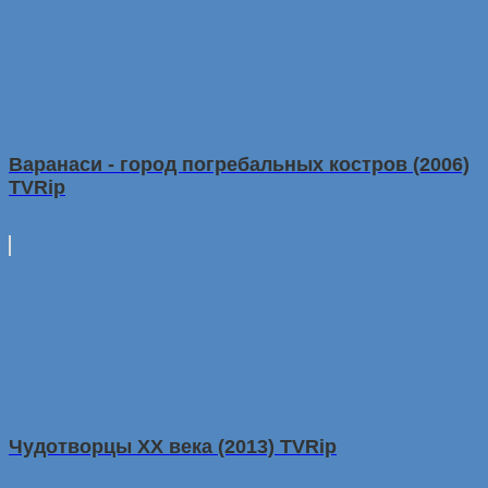
Варанаси - город погребальных костров (2006)
TVRip
Чудотворцы ХХ века (2013) TVRip