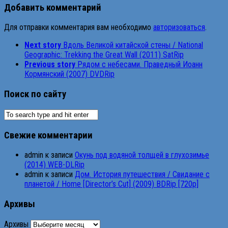
Добавить комментарий
Для отправки комментария вам необходимо
авторизоваться
.
Next story
Вдоль Великой китайской стены / National
Geographic: Trekking the Great Wall (2011) SatRip
Previous story
Рядом с небесами. Праведный Иоанн
Кормянский (2007) DVDRip
Поиск по сайту
Свежие комментарии
admin
к записи
Окунь под водяной толщей в глухозимье
(2014) WEB-DLRip
admin
к записи
Дом. История путешествия / Свидание с
планетой / Home [Director’s Cut] (2009) BDRip [720p]
Архивы
Архивы