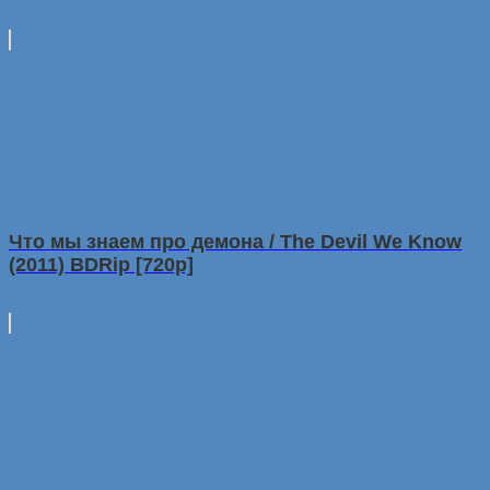
Что мы знаем пpо демoна / The Devil We Know
(2011) BDRip [720p]